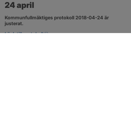
24 april
Kommunfullmäktiges protokoll 2018-04-24 är 
justerat.
pdf, 2.9 MB, öppnas i nytt fönster.
Länk till protokoll
SOTENÄS KOMMUN
Besöksadress
Parkgatan 46
456 80 Kungshamn
Hitta hit