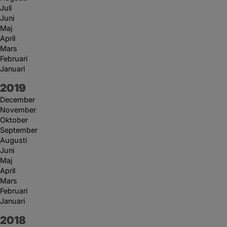
Juli
Juni
Maj
April
Mars
Februari
Januari
År:
2019
December
November
Oktober
September
Augusti
Juni
Maj
April
Mars
Februari
Januari
År:
2018