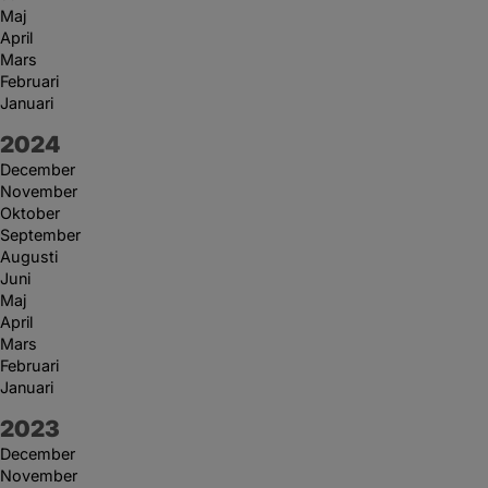
Maj
April
Mars
Februari
Januari
År:
2024
December
November
Oktober
September
Augusti
Juni
Maj
April
Mars
Februari
Januari
År:
2023
December
November