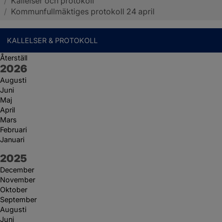
/
Kallelser och protokoll
Sotenäs kommun
/
Kommunfullmäktiges protokoll 24 april
KALLELSER & PROTOKOLL
Återställ
År:
2026
Augusti
Juni
Maj
April
Mars
Februari
Januari
År:
2025
December
November
Oktober
September
Augusti
Juni