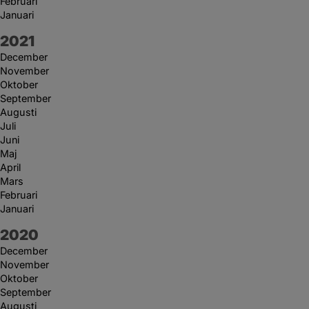
Februari
Januari
År:
2021
December
November
Oktober
September
Augusti
Juli
Juni
Maj
April
Mars
Februari
Januari
År:
2020
December
November
Oktober
September
Augusti