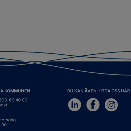
TA KOMMUNEN
DU KAN ÄVEN HITTA OSS HÄR
0523-66 40 00
post
:
 torsdag
6:30