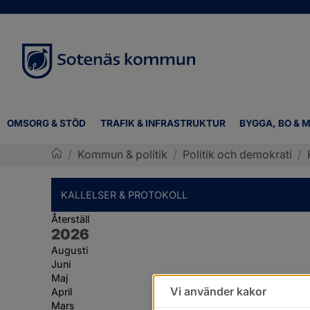
OMSORG & STÖD
TRAFIK & INFRASTRUKTUR
BYGGA, BO & M
/
Kommun & politik
/
Politik och demokrati
/
Sotenäs kommun
KALLELSER & PROTOKOLL
Återställ
År:
2026
Augusti
Juni
Maj
Vi använder kakor
April
Mars