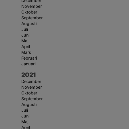
December
November
Oktober
September
Augusti
Juli
Juni
Maj
April
Mars
Februari
Januari
År:
2021
December
November
Oktober
September
Augusti
Juli
Juni
Maj
April