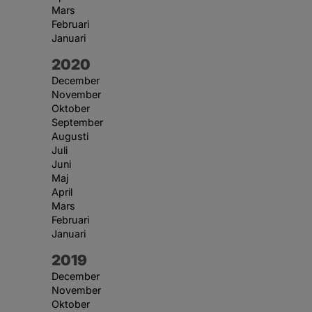
Mars
Februari
Januari
År:
2020
December
November
Oktober
September
Augusti
Juli
Juni
Maj
April
Mars
Februari
Januari
År:
2019
December
November
Oktober