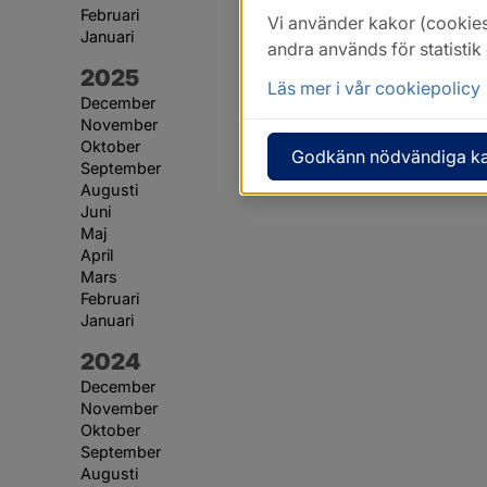
Februari
Vi använder kakor (cookies
Januari
andra används för statisti
År:
2025
Läs mer i vår cookiepolicy
December
November
Oktober
Godkänn nödvändiga k
September
Augusti
Juni
Maj
April
Mars
Februari
Januari
År:
2024
December
November
Oktober
September
Augusti