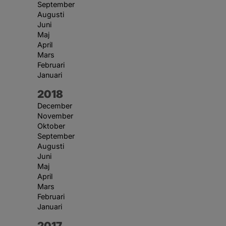
September
Augusti
Juni
Maj
April
Mars
Februari
Januari
År:
2018
December
November
Oktober
September
Augusti
Juni
Maj
April
Mars
Februari
Januari
År:
2017