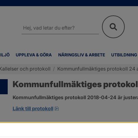
Sök
på
webbplatsen
ILJÖ
UPPLEVA & GÖRA
NÄRINGSLIV & ARBETE
UTBILDNING
Kallelser och protokoll
/
Kommunfullmäktiges protokoll 24 a
Kommunfullmäktiges protokoll
Kommunfullmäktiges protokoll 2018-04-24 är juster
pdf, 2.9 MB, öppnas i nytt fönster
Länk till protokoll