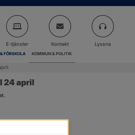
E-tjänster
Kontakt
Lyssna
 & FÖRSKOLA
KOMMUN & POLITIK
pril
 24 april
at.
.