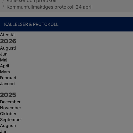
/
Kallelser och protokoll
Sotenäs kommun
/
Kommunfullmäktiges protokoll 24 april
KALLELSER & PROTOKOLL
Återställ
År:
2026
Augusti
Juni
Maj
April
Mars
Februari
Januari
År:
2025
December
November
Oktober
September
Augusti
Juni