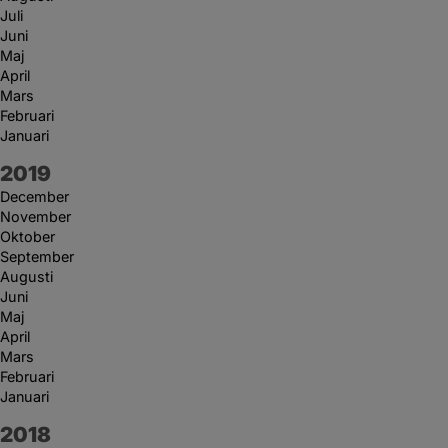
Juli
Juni
Maj
April
Mars
Februari
Januari
År:
2019
December
November
Oktober
September
Augusti
Juni
Maj
April
Mars
Februari
Januari
År:
2018