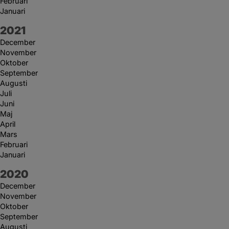
Februari
Januari
År:
2021
December
November
Oktober
September
Augusti
Juli
Juni
Maj
April
Mars
Februari
Januari
År:
2020
December
November
Oktober
September
Augusti