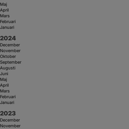
Maj
April
Mars
Februari
Januari
År:
2024
December
November
Oktober
September
Augusti
Juni
Maj
April
Mars
Februari
Januari
År:
2023
December
November