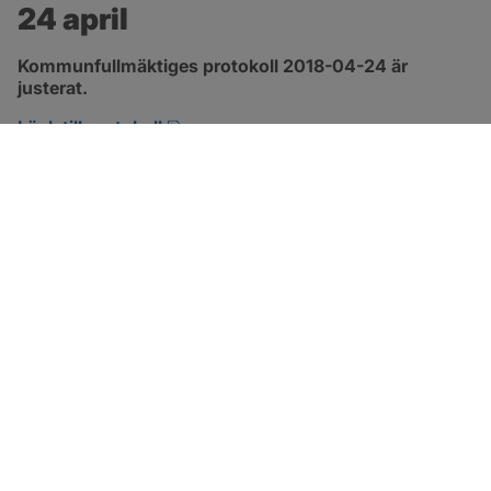
24 april
Kommunfullmäktiges protokoll 2018-04-24 är 
justerat.
pdf, 2.9 MB, öppnas i nytt fönster.
Länk till protokoll
SOTENÄS KOMMUN
Besöksadress
Parkgatan 46
456 80 Kungshamn
Hitta hit