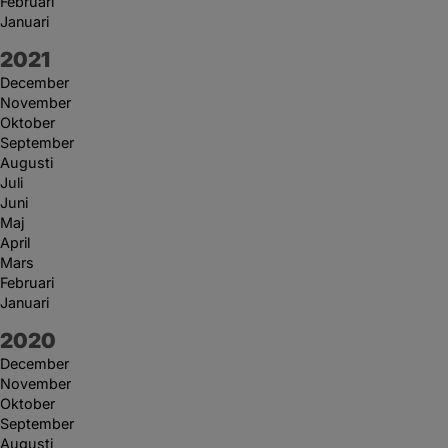
Februari
Januari
År:
2021
December
November
Oktober
September
Augusti
Juli
Juni
Maj
April
Mars
Februari
Januari
År:
2020
December
November
Oktober
September
Augusti