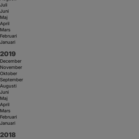
Juli
Juni
Maj
April
Mars
Februari
Januari
År:
2019
December
November
Oktober
September
Augusti
Juni
Maj
April
Mars
Februari
Januari
År:
2018