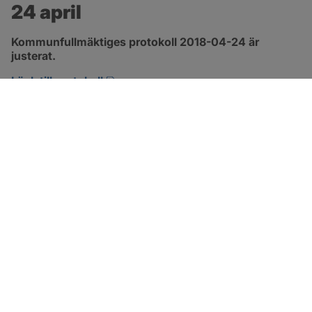
24 april
Kommunfullmäktiges protokoll 2018-04-24 är 
justerat.
pdf, 2.9 MB, öppnas i nytt fönster.
Länk till protokoll
SOTENÄS KOMMUN
Besöksadress
Parkgatan 46
456 80 Kungshamn
Hitta hit