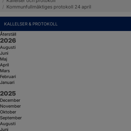
/
Kallelser och protokoll
Sotenäs kommun
/
Kommunfullmäktiges protokoll 24 april
KALLELSER & PROTOKOLL
Återställ
År:
2026
Augusti
Juni
Maj
April
Mars
Februari
Januari
År:
2025
December
November
Oktober
September
Augusti
Juni