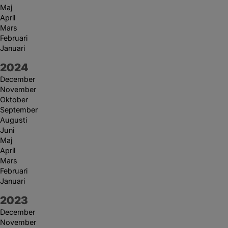
Maj
April
Mars
Februari
Januari
År:
2024
December
November
Oktober
September
Augusti
Juni
Maj
April
Mars
Februari
Januari
År:
2023
December
November