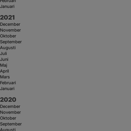
Februari
Januari
År:
2021
December
November
Oktober
September
Augusti
Juli
Juni
Maj
April
Mars
Februari
Januari
År:
2020
December
November
Oktober
September
Augusti