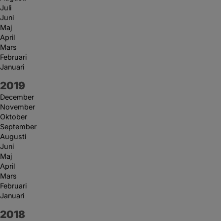
Juli
Juni
Maj
April
Mars
Februari
Januari
År:
2019
December
November
Oktober
September
Augusti
Juni
Maj
April
Mars
Februari
Januari
År:
2018