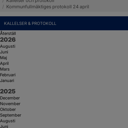
/
Kallelser och protokoll
Sotenäs kommun
/
Kommunfullmäktiges protokoll 24 april
KALLELSER & PROTOKOLL
Återställ
År:
2026
Augusti
Juni
Maj
April
Mars
Februari
Januari
År:
2025
December
November
Oktober
September
Augusti
Juni