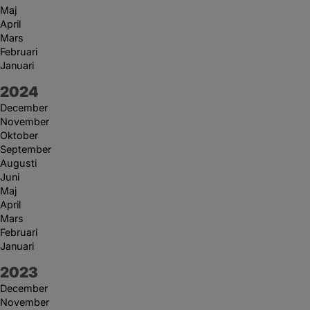
Maj
April
Mars
Februari
Januari
År:
2024
December
November
Oktober
September
Augusti
Juni
Maj
April
Mars
Februari
Januari
År:
2023
December
November