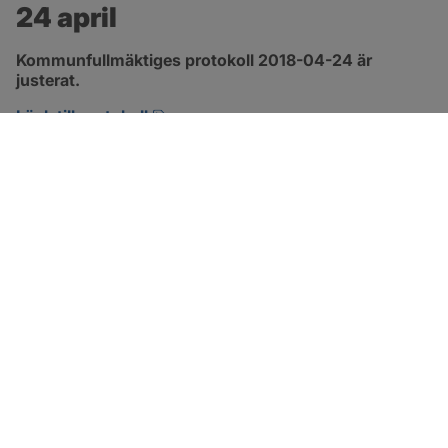
24 april
Kommunfullmäktiges protokoll 2018-04-24 är 
justerat.
pdf, 2.9 MB, öppnas i nytt fönster.
Länk till protokoll
SOTENÄS KOMMUN
Besöksadress
Parkgatan 46
456 80 Kungshamn
Hitta hit