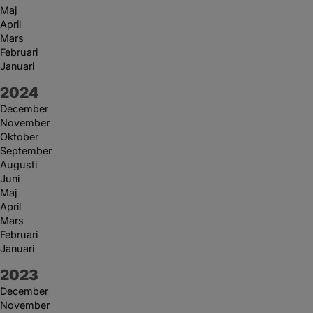
Maj
April
Mars
Februari
Januari
År:
2024
December
November
Oktober
September
Augusti
Juni
Maj
April
Mars
Februari
Januari
År:
2023
December
November