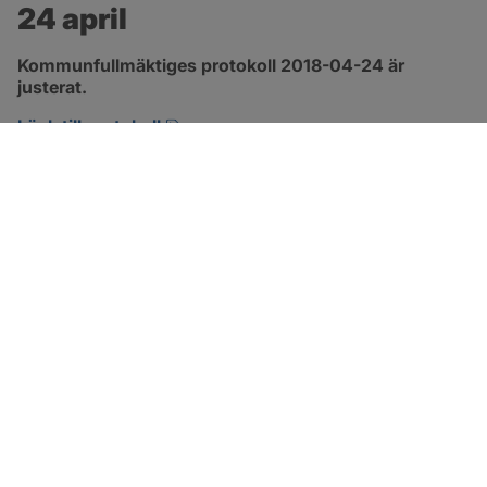
24 april
Kommunfullmäktiges protokoll 2018-04-24 är 
justerat.
pdf, 2.9 MB, öppnas i nytt fönster.
Länk till protokoll
SOTENÄS KOMMUN
Besöksadress
Parkgatan 46
456 80 Kungshamn
Hitta hit