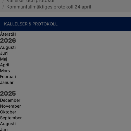
/
Kallelser och protokoll
Sotenäs kommun
/
Kommunfullmäktiges protokoll 24 april
KALLELSER & PROTOKOLL
Återställ
År:
2026
Augusti
Juni
Maj
April
Mars
Februari
Januari
År:
2025
December
November
Oktober
September
Augusti
Juni