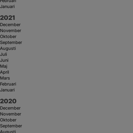
Februari
Januari
År:
2021
December
November
Oktober
September
Augusti
Juli
Juni
Maj
April
Mars
Februari
Januari
År:
2020
December
November
Oktober
September
Augusti