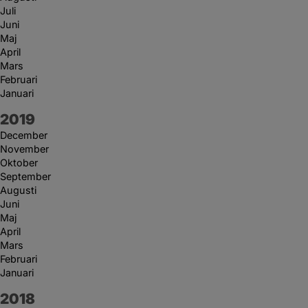
Juli
Juni
Maj
April
Mars
Februari
Januari
År:
2019
December
November
Oktober
September
Augusti
Juni
Maj
April
Mars
Februari
Januari
År:
2018