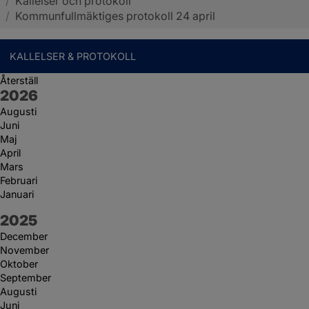
/
Kallelser och protokoll
Sotenäs kommun
/
Kommunfullmäktiges protokoll 24 april
KALLELSER & PROTOKOLL
Återställ
År:
2026
Augusti
Juni
Maj
April
Mars
Februari
Januari
År:
2025
December
November
Oktober
September
Augusti
Juni