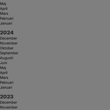
Maj
April
Mars
Februari
Januari
År:
2024
December
November
Oktober
September
Augusti
Juni
Maj
April
Mars
Februari
Januari
År:
2023
December
November