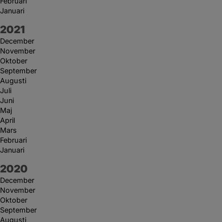
Februari
Januari
År:
2021
December
November
Oktober
September
Augusti
Juli
Juni
Maj
April
Mars
Februari
Januari
År:
2020
December
November
Oktober
September
Augusti