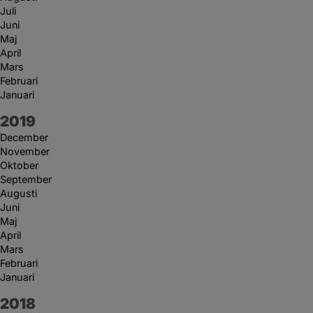
Juli
Juni
Maj
April
Mars
Februari
Januari
År:
2019
December
November
Oktober
September
Augusti
Juni
Maj
April
Mars
Februari
Januari
År:
2018