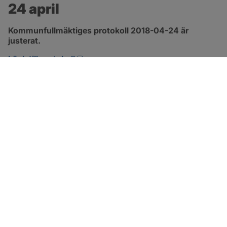
24 april
Kommunfullmäktiges protokoll 2018-04-24 är 
justerat.
pdf, 2.9 MB, öppnas i nytt fönster.
Länk till protokoll
SOTENÄS KOMMUN
Besöksadress
Parkgatan 46
456 80 Kungshamn
Hitta hit