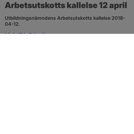
Arbetsutskotts kallelse 12 april
Utbildningsnämndens Arbetsutskotts kallelse 2018-
04-12.
pdf.
Länk till 
kallelse
SOTENÄS KOMMUN
Besöksadress
Parkgatan 46
456 80 Kungshamn
Hitta hit