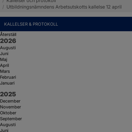
/
Kallelser och protokoll
Sotenäs kommun
/
Utbildningsnämndens Arbetsutskotts kallelse 12 april
KALLELSER & PROTOKOLL
Återställ
År:
2026
Augusti
Juni
Maj
April
Mars
Februari
Januari
År:
2025
December
November
Oktober
September
Augusti
Juni