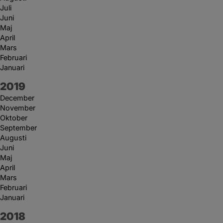
Juli
Juni
Maj
April
Mars
Februari
Januari
År:
2019
December
November
Oktober
September
Augusti
Juni
Maj
April
Mars
Februari
Januari
År:
2018