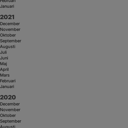
Februari
Januari
År:
2021
December
November
Oktober
September
Augusti
Juli
Juni
Maj
April
Mars
Februari
Januari
År:
2020
December
November
Oktober
September
Augusti