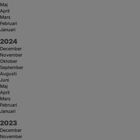
Maj
April
Mars
Februari
Januari
År:
2024
December
November
Oktober
September
Augusti
Juni
Maj
April
Mars
Februari
Januari
År:
2023
December
November