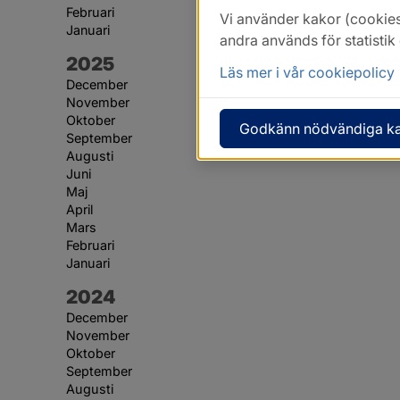
Februari
Vi använder kakor (cookies
Januari
andra används för statisti
År:
2025
Läs mer i vår cookiepolicy
December
November
Oktober
Godkänn nödvändiga k
September
Augusti
Juni
Maj
April
Mars
Februari
Januari
År:
2024
December
November
Oktober
September
Augusti