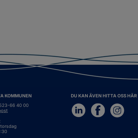
TA KOMMUNEN
DU KAN ÄVEN HITTA OSS HÄR
0523-66 40 00
post
:
 torsdag
6:30