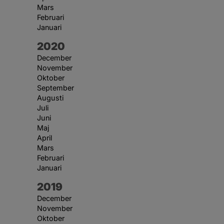
Mars
Februari
Januari
År:
2020
December
November
Oktober
September
Augusti
Juli
Juni
Maj
April
Mars
Februari
Januari
År:
2019
December
November
Oktober