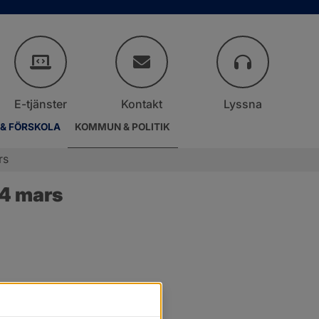
E-tjänster
Kontakt
Lyssna
 & FÖRSKOLA
KOMMUN & POLITIK
rs
14 mars
er.