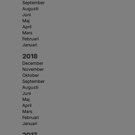
September
Augusti
Juni
Maj
April
Mars
Februari
Januari
År:
2018
December
November
Oktober
September
Augusti
Juni
Maj
April
Mars
Februari
Januari
År:
2017