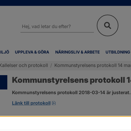
Sök
på
webbplatsen
ILJÖ
UPPLEVA & GÖRA
NÄRINGSLIV & ARBETE
UTBILDNING
Kallelser och protokoll
/
Kommunstyrelsens protokoll 14 ma
Kommunstyrelsens protokoll 
Kommunstyrelsens protokoll 2018-03-14 är justerat.
pdf, 489.5 kB, öppnas i nytt fönst
Länk till protokoll