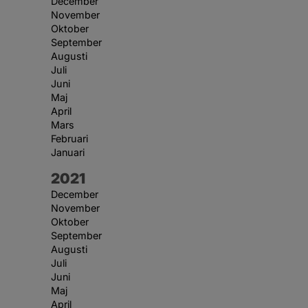
December
November
Oktober
September
Augusti
Juli
Juni
Maj
April
Mars
Februari
Januari
År:
2021
December
November
Oktober
September
Augusti
Juli
Juni
Maj
April