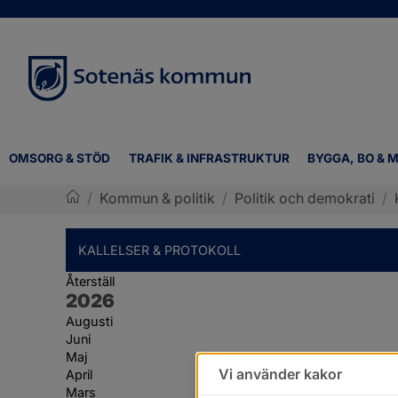
OMSORG & STÖD
TRAFIK & INFRASTRUKTUR
BYGGA, BO & M
/
Kommun & politik
/
Politik och demokrati
/
Sotenäs kommun
KALLELSER & PROTOKOLL
Återställ
År:
2026
Augusti
Juni
Maj
Vi använder kakor
April
Mars