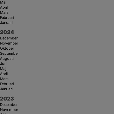
Maj
April
Mars
Februari
Januari
År:
2024
December
November
Oktober
September
Augusti
Juni
Maj
April
Mars
Februari
Januari
År:
2023
December
November