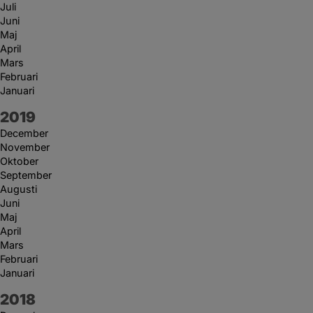
Juli
Juni
Maj
April
Mars
Februari
Januari
År:
2019
December
November
Oktober
September
Augusti
Juni
Maj
April
Mars
Februari
Januari
År:
2018