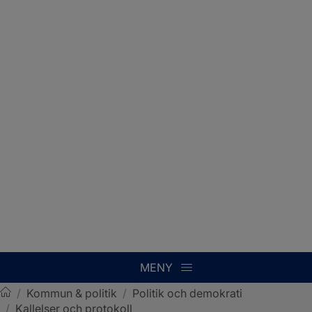
MENY
/
Kommun & politik
/
Politik och demokrati
/
Kallelser och protokoll
Sotenäs kommun