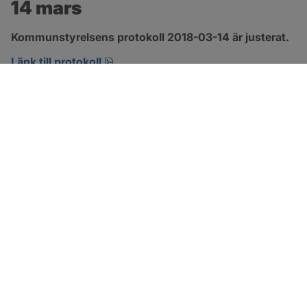
14 mars
Kommunstyrelsens protokoll 2018-03-14 är justerat.
pdf, 489.5 kB, öppnas i nytt fönster.
Länk till protokoll
SOTENÄS KOMMUN
Besöksadress
Parkgatan 46
456 80 Kungshamn
Hitta hit