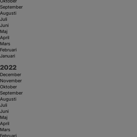
Oktober
September
Augusti
Juli
Juni
Maj
April
Mars
Februari
Januari
År:
2022
December
November
Oktober
September
Augusti
Juli
Juni
Maj
April
Mars
Februari