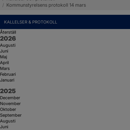
/
Kommunstyrelsens protokoll 14 mars
KALLELSER & PROTOKOLL
Återställ
År:
2026
Augusti
Juni
Maj
April
Mars
Februari
Januari
År:
2025
December
November
Oktober
September
Augusti
Juni