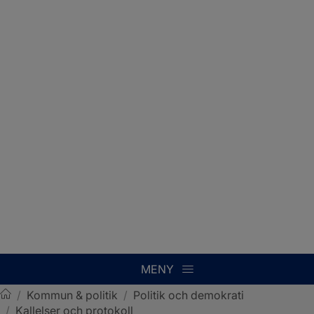
MENY
/
Kommun & politik
/
Politik och demokrati
/
Kallelser och protokoll
Sotenäs kommun