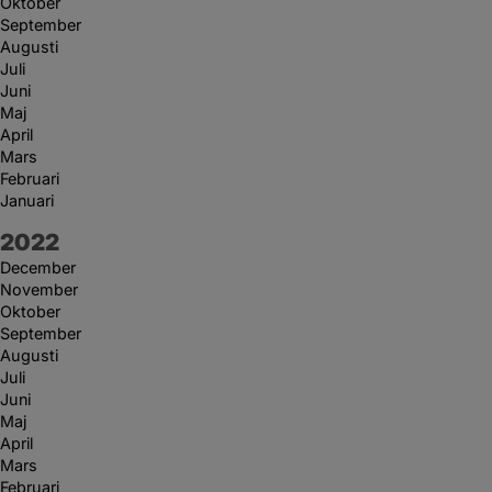
Oktober
September
Augusti
Juli
Juni
Maj
April
Mars
Februari
Januari
År:
2022
December
November
Oktober
September
Augusti
Juli
Juni
Maj
April
Mars
Februari