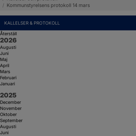
/
Kommunstyrelsens protokoll 14 mars
KALLELSER & PROTOKOLL
Återställ
År:
2026
Augusti
Juni
Maj
April
Mars
Februari
Januari
År:
2025
December
November
Oktober
September
Augusti
Juni