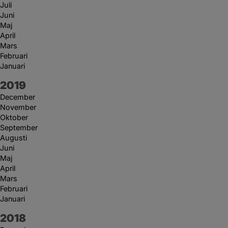
Juli
Juni
Maj
April
Mars
Februari
Januari
År:
2019
December
November
Oktober
September
Augusti
Juni
Maj
April
Mars
Februari
Januari
År:
2018