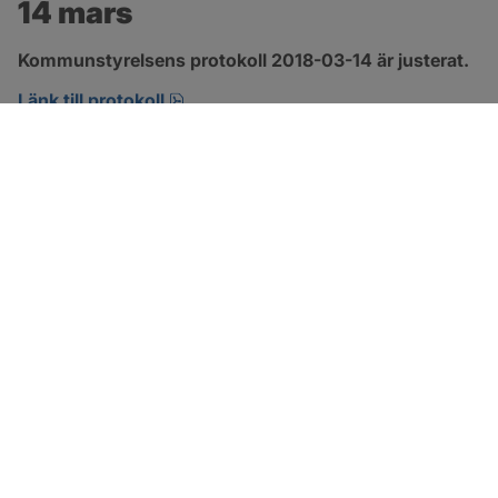
14 mars
Kommunstyrelsens protokoll 2018-03-14 är justerat.
pdf, 489.5 kB, öppnas i nytt fönster.
Länk till protokoll
SOTENÄS KOMMUN
Besöksadress
Parkgatan 46
456 80 Kungshamn
Hitta hit