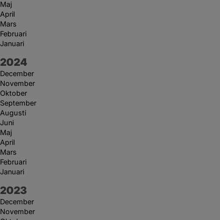
Maj
April
Mars
Februari
Januari
År:
2024
December
November
Oktober
September
Augusti
Juni
Maj
April
Mars
Februari
Januari
År:
2023
December
November