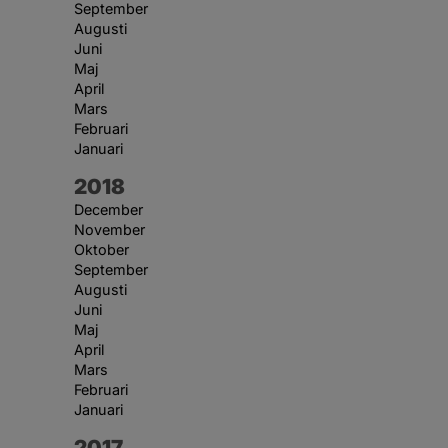
September
Augusti
Juni
Maj
April
Mars
Februari
Januari
År:
2018
December
November
Oktober
September
Augusti
Juni
Maj
April
Mars
Februari
Januari
År:
2017