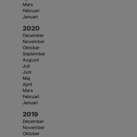
Mars
Februari
Januari
År:
2020
December
November
Oktober
September
Augusti
Juli
Juni
Maj
April
Mars
Februari
Januari
År:
2019
December
November
Oktober