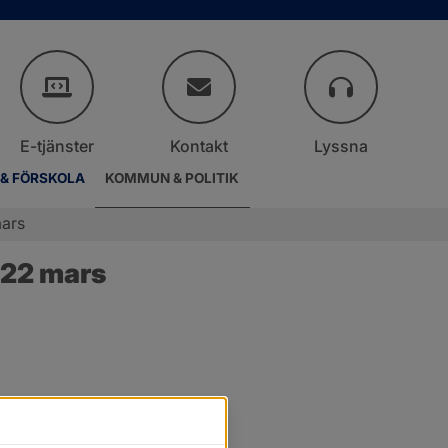
E-tjänster
Kontakt
Lyssna
 & FÖRSKOLA
KOMMUN & POLITIK
mars
 22 mars