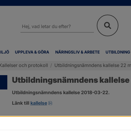
Sök
på
webbplatsen
ILJÖ
UPPLEVA & GÖRA
NÄRINGSLIV & ARBETE
UTBILDNING
Kallelser och protokoll
/
Utbildningsnämndens kallelse 22 
Utbildningsnämndens kallelse
Utbildningsnämndens kallelse 2018-03-22.
pdf.
Länk till 
kallelse