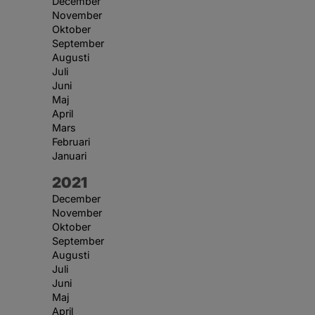
December
November
Oktober
September
Augusti
Juli
Juni
Maj
April
Mars
Februari
Januari
År:
2021
December
November
Oktober
September
Augusti
Juli
Juni
Maj
April