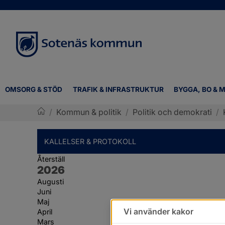
OMSORG & STÖD
TRAFIK & INFRASTRUKTUR
BYGGA, BO & M
/
Kommun & politik
/
Politik och demokrati
/
Sotenäs kommun
KALLELSER & PROTOKOLL
Återställ
År:
2026
Augusti
Juni
Maj
Vi använder kakor
April
Mars