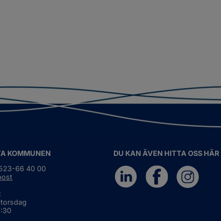
TA KOMMUNEN
DU KAN ÄVEN HITTA OSS HÄR
0523-66 40 00
post
:
 torsdag
6:30