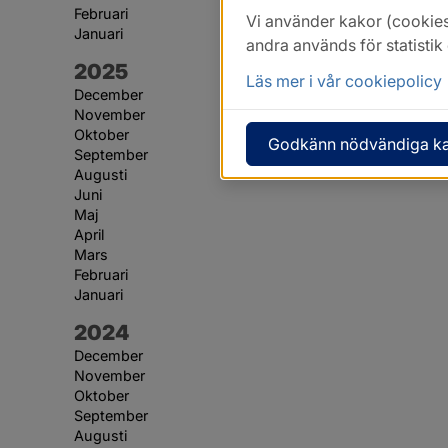
Februari
Vi använder kakor (cookies
Januari
andra används för statisti
År:
2025
Läs mer i vår cookiepolicy
December
November
Oktober
Godkänn nödvändiga k
September
Augusti
Juni
Maj
April
Mars
Februari
Januari
År:
2024
December
November
Oktober
September
Augusti