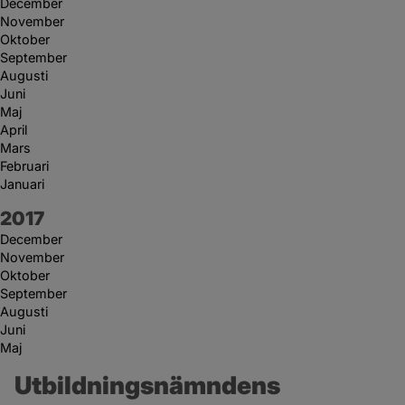
December
November
Oktober
September
Augusti
Juni
Maj
April
Mars
Februari
Januari
År:
2017
December
November
Oktober
September
Augusti
Juni
Maj
Utbildningsnämndens 