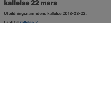
kallelse 22 mars
Utbildningsnämndens kallelse 2018-03-22.
pdf.
Länk till 
kallelse
SOTENÄS KOMMUN
Besöksadress
Parkgatan 46
456 80 Kungshamn
Hitta hit