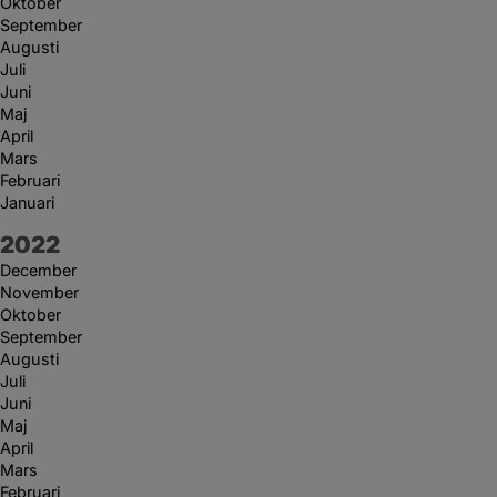
Oktober
September
Augusti
Juli
Juni
Maj
April
Mars
Februari
Januari
År:
2022
December
November
Oktober
September
Augusti
Juli
Juni
Maj
April
Mars
Februari