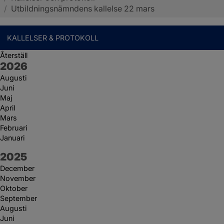
/
Utbildningsnämndens kallelse 22 mars
KALLELSER & PROTOKOLL
Återställ
År:
2026
Augusti
Juni
Maj
April
Mars
Februari
Januari
År:
2025
December
November
Oktober
September
Augusti
Juni