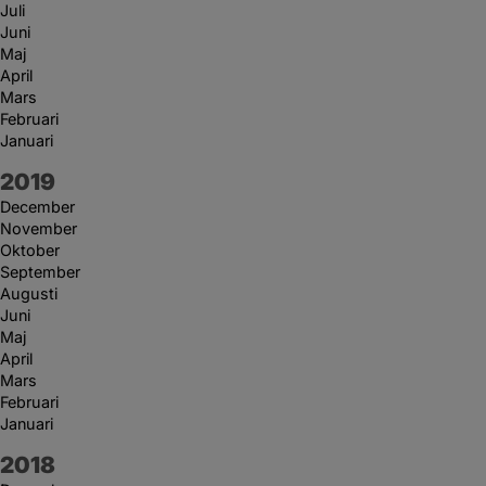
Juli
Juni
Maj
April
Mars
Februari
Januari
År:
2019
December
November
Oktober
September
Augusti
Juni
Maj
April
Mars
Februari
Januari
År:
2018