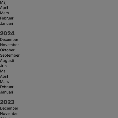
Maj
April
Mars
Februari
Januari
År:
2024
December
November
Oktober
September
Augusti
Juni
Maj
April
Mars
Februari
Januari
År:
2023
December
November