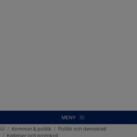
MENY
/
Kommun & politik
/
Politik och demokrati
/
Kallelser och protokoll
Sotenäs kommun