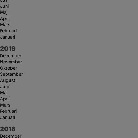
Juni
Maj
April
Mars
Februari
Januari
År:
2019
December
November
Oktober
September
Augusti
Juni
Maj
April
Mars
Februari
Januari
År:
2018
December