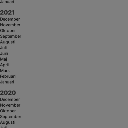
Januari
År:
2021
December
November
Oktober
September
Augusti
Juli
Juni
Maj
April
Mars
Februari
Januari
År:
2020
December
November
Oktober
September
Augusti
Juli