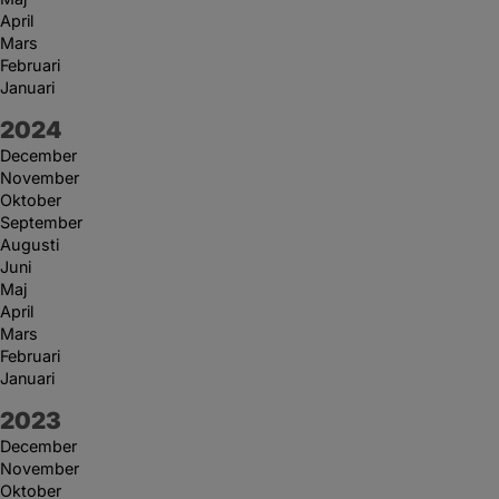
April
Mars
Februari
Januari
År:
2024
December
November
Oktober
September
Augusti
Juni
Maj
April
Mars
Februari
Januari
År:
2023
December
November
Oktober