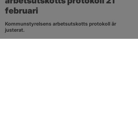
arbetsutskotts protokoll 21 
februari
Kommunstyrelsens arbetsutskotts protokoll är 
justerat.
pdf, 124 kB, öppnas i nytt fönster.
Länk till protokoll
SOTENÄS KOMMUN
Besöksadress
Parkgatan 46
456 80 Kungshamn