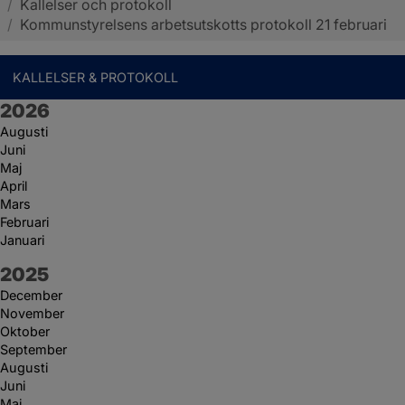
/
Kallelser och protokoll
Sotenäs kommun
/
Kommunstyrelsens arbetsutskotts protokoll 21 februari
KALLELSER & PROTOKOLL
År:
2026
Augusti
Juni
Maj
April
Mars
Februari
Januari
År:
2025
December
November
Oktober
September
Augusti
Juni
Maj