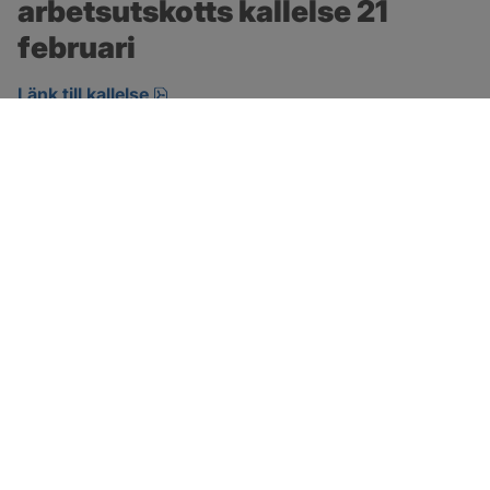
arbetsutskotts kallelse 21 
februari
pdf, öppnas i nytt fönster.
Länk till kallelse
SOTENÄS KOMMUN
Besöksadress
Parkgatan 46
456 80 Kungshamn
Hitta hit