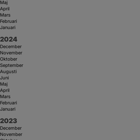
Maj
April
Mars
Februari
Januari
År:
2024
December
November
Oktober
September
Augusti
Juni
Maj
April
Mars
Februari
Januari
År:
2023
December
November