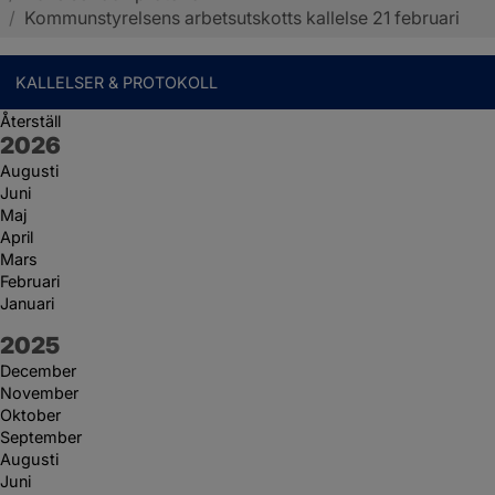
/
Kommunstyrelsens arbetsutskotts kallelse 21 februari
KALLELSER & PROTOKOLL
Återställ
År:
2026
Augusti
Juni
Maj
April
Mars
Februari
Januari
År:
2025
December
November
Oktober
September
Augusti
Juni