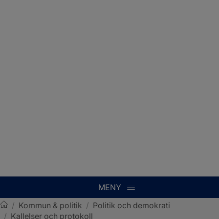
MENY
/
Kommun & politik
/
Politik och demokrati
/
Kallelser och protokoll
Sotenäs kommun