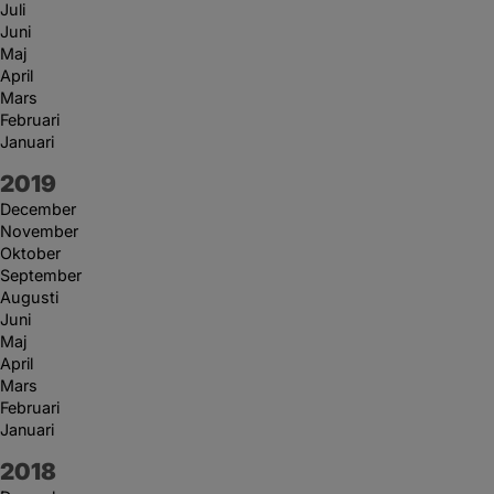
Juli
Juni
Maj
April
Mars
Februari
Januari
År:
2019
December
November
Oktober
September
Augusti
Juni
Maj
April
Mars
Februari
Januari
År:
2018