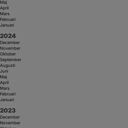
Maj
April
Mars
Februari
Januari
År:
2024
December
November
Oktober
September
Augusti
Juni
Maj
April
Mars
Februari
Januari
År:
2023
December
November