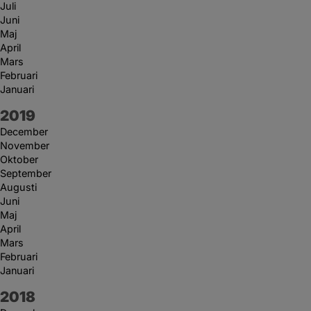
Juli
Juni
Maj
April
Mars
Februari
Januari
År:
2019
December
November
Oktober
September
Augusti
Juni
Maj
April
Mars
Februari
Januari
År:
2018