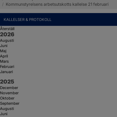
/
Kommunstyrelsens arbetsutskotts kallelse 21 februari
KALLELSER & PROTOKOLL
Återställ
År:
2026
Augusti
Juni
Maj
April
Mars
Februari
Januari
År:
2025
December
November
Oktober
September
Augusti
Juni