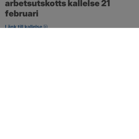
arbetsutskotts kallelse 21 
februari
pdf, öppnas i nytt fönster.
Länk till kallelse
SOTENÄS KOMMUN
Besöksadress
Parkgatan 46
456 80 Kungshamn
Hitta hit