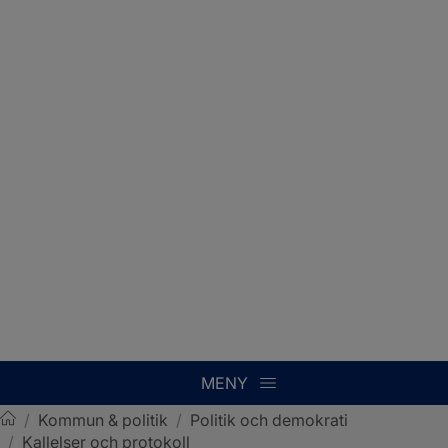
MENY
/
Kommun & politik
/
Politik och demokrati
/
Kallelser och protokoll
Sotenäs kommun