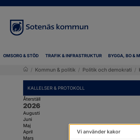
OMSORG & STÖD
TRAFIK & INFRASTRUKTUR
BYGGA, BO & M
/
Kommun & politik
/
Politik och demokrati
/
Sotenäs kommun
KALLELSER & PROTOKOLL
Återställ
År:
2026
Augusti
Juni
Maj
Vi använder kakor
April
Mars