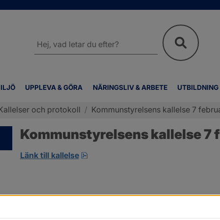
Sök
på
webbplatsen
ILJÖ
UPPLEVA & GÖRA
NÄRINGSLIV & ARBETE
UTBILDNING
Kallelser och protokoll
/
Kommunstyrelsens kallelse 7 februa
Kommunstyrelsens kallelse 7 f
pdf, öppnas i nytt fönster.
Länk till kallelse