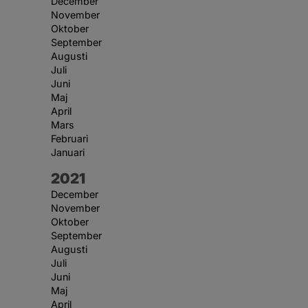
December
November
Oktober
September
Augusti
Juli
Juni
Maj
April
Mars
Februari
Januari
År:
2021
December
November
Oktober
September
Augusti
Juli
Juni
Maj
April