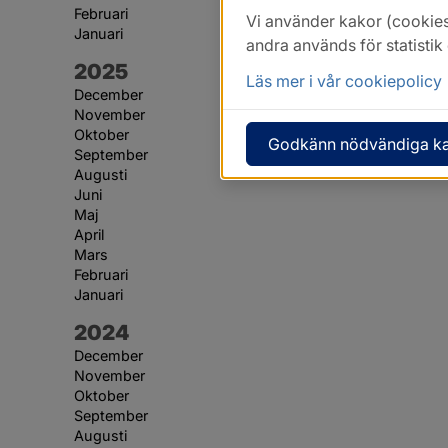
Februari
Vi använder kakor (cookies
Januari
andra används för statisti
År:
2025
Läs mer i vår cookiepolicy
December
November
Oktober
Godkänn nödvändiga k
September
Augusti
Juni
Maj
April
Mars
Februari
Januari
År:
2024
December
November
Oktober
September
Augusti