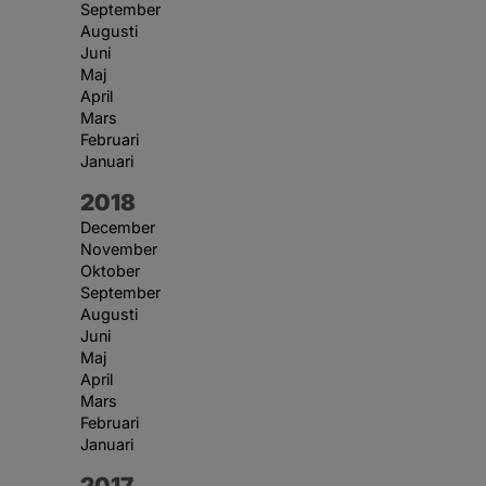
September
Augusti
Juni
Maj
April
Mars
Februari
Januari
År:
2018
December
November
Oktober
September
Augusti
Juni
Maj
April
Mars
Februari
Januari
År:
2017