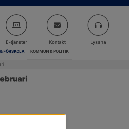
E-tjänster
Kontakt
Lyssna
 & FÖRSKOLA
KOMMUN & POLITIK
ri
ebruari