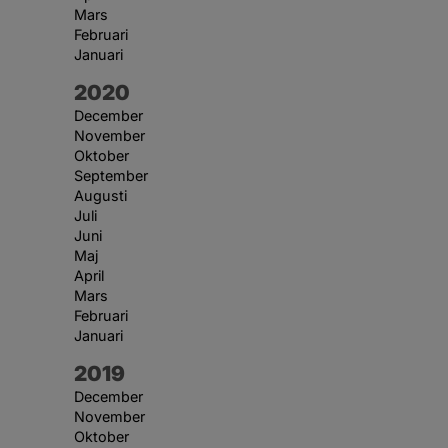
Mars
Februari
Januari
År:
2020
December
November
Oktober
September
Augusti
Juli
Juni
Maj
April
Mars
Februari
Januari
År:
2019
December
November
Oktober