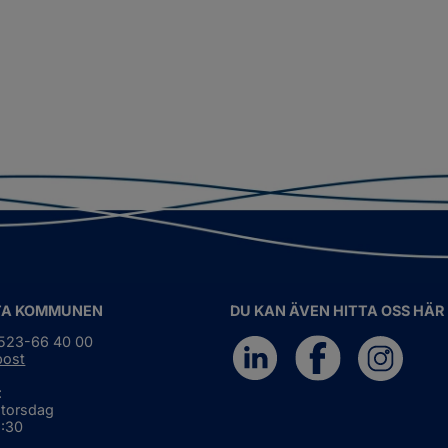
TA KOMMUNEN
DU KAN ÄVEN HITTA OSS HÄR
0523-66 40 00
post
:
 torsdag
6:30