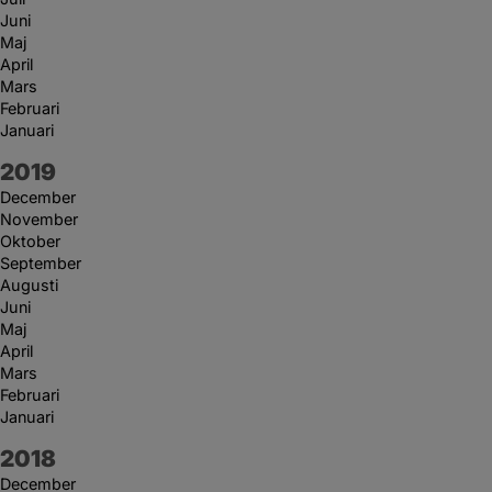
Juni
Maj
April
Mars
Februari
Januari
År:
2019
December
November
Oktober
September
Augusti
Juni
Maj
April
Mars
Februari
Januari
År:
2018
December