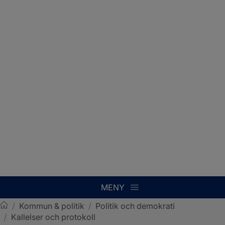
MENY
/
Kommun & politik
/
Politik och demokrati
/
Kallelser och protokoll
Sotenäs kommun