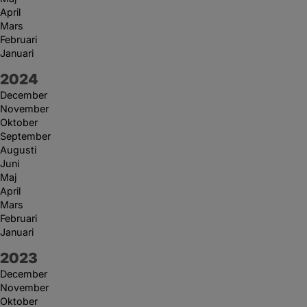
April
Mars
Februari
Januari
År:
2024
December
November
Oktober
September
Augusti
Juni
Maj
April
Mars
Februari
Januari
År:
2023
December
November
Oktober