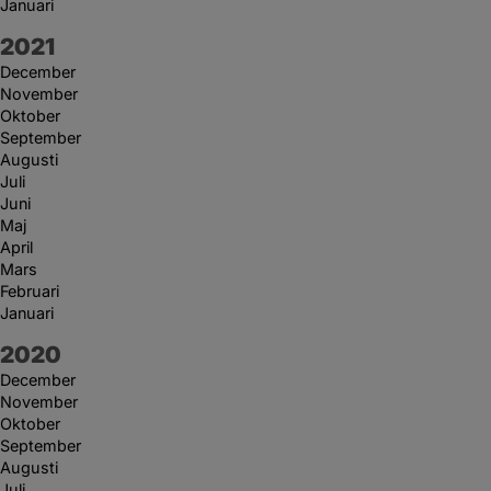
Januari
År:
2021
December
November
Oktober
September
Augusti
Juli
Juni
Maj
April
Mars
Februari
Januari
År:
2020
December
November
Oktober
September
Augusti
Juli