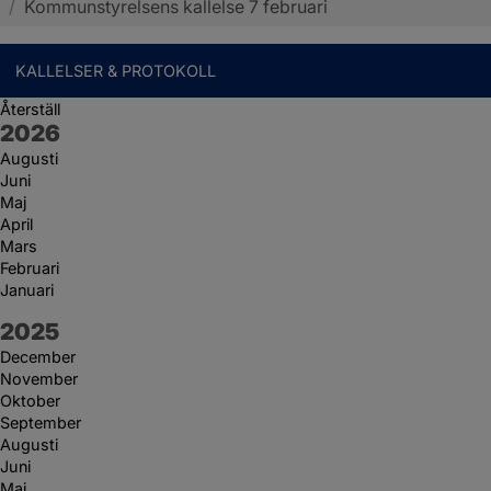
/
Kommunstyrelsens kallelse 7 februari
KALLELSER & PROTOKOLL
Återställ
År:
2026
Augusti
Juni
Maj
April
Mars
Februari
Januari
År:
2025
December
November
Oktober
September
Augusti
Juni
Maj