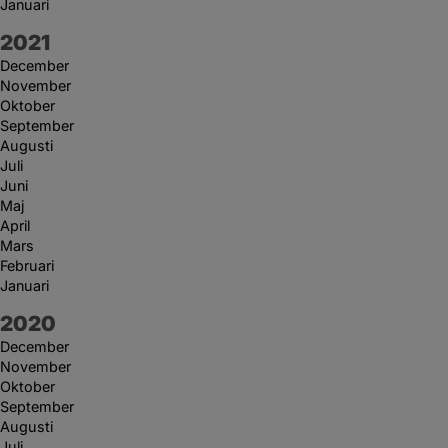
Januari
År:
2021
December
November
Oktober
September
Augusti
Juli
Juni
Maj
April
Mars
Februari
Januari
År:
2020
December
November
Oktober
September
Augusti
Juli