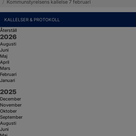
/
Kommunstyrelsens kallelse 7 februari
KALLELSER & PROTOKOLL
Återställ
År:
2026
Augusti
Juni
Maj
April
Mars
Februari
Januari
År:
2025
December
November
Oktober
September
Augusti
Juni
Maj