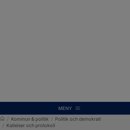
MENY
/
Kommun & politik
/
Politik och demokrati
/
Kallelser och protokoll
Sotenäs kommun