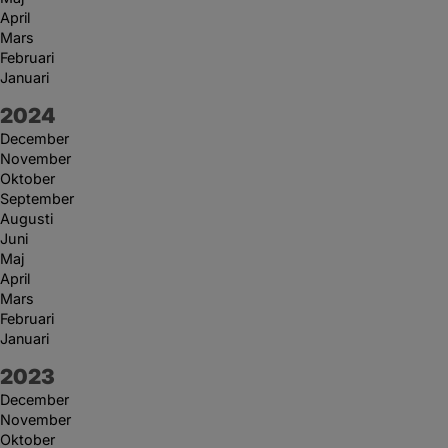
April
Mars
Februari
Januari
År:
2024
December
November
Oktober
September
Augusti
Juni
Maj
April
Mars
Februari
Januari
År:
2023
December
November
Oktober