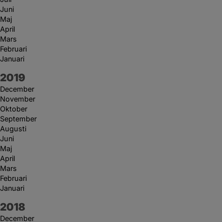
Juni
Maj
April
Mars
Februari
Januari
År:
2019
December
November
Oktober
September
Augusti
Juni
Maj
April
Mars
Februari
Januari
År:
2018
December