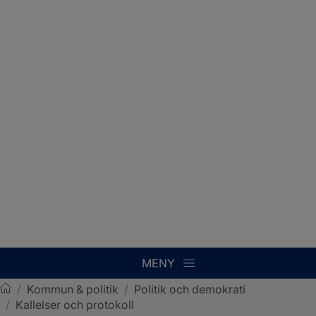
MENY
/
Kommun & politik
/
Politik och demokrati
/
Kallelser och protokoll
Sotenäs kommun