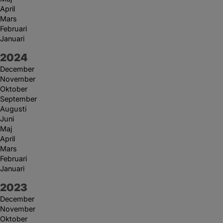
April
Mars
Februari
Januari
År:
2024
December
November
Oktober
September
Augusti
Juni
Maj
April
Mars
Februari
Januari
År:
2023
December
November
Oktober