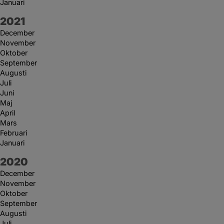
Januari
År:
2021
December
November
Oktober
September
Augusti
Juli
Juni
Maj
April
Mars
Februari
Januari
År:
2020
December
November
Oktober
September
Augusti
Juli