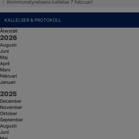
/
Kommunstyrelsens kallelse 7 februari
KALLELSER & PROTOKOLL
Återställ
År:
2026
Augusti
Juni
Maj
April
Mars
Februari
Januari
År:
2025
December
November
Oktober
September
Augusti
Juni
Maj