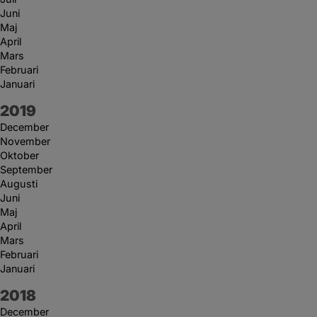
Juni
Maj
April
Mars
Februari
Januari
År:
2019
December
November
Oktober
September
Augusti
Juni
Maj
April
Mars
Februari
Januari
År:
2018
December