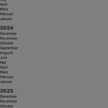
April
Mars
Februari
Januari
År:
2024
December
November
Oktober
September
Augusti
Juni
Maj
April
Mars
Februari
Januari
År:
2023
December
November
Oktober