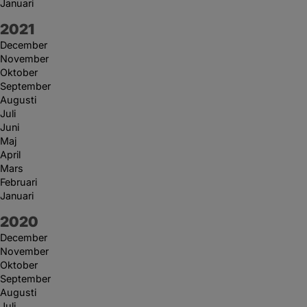
Januari
År:
2021
December
November
Oktober
September
Augusti
Juli
Juni
Maj
April
Mars
Februari
Januari
År:
2020
December
November
Oktober
September
Augusti
Juli