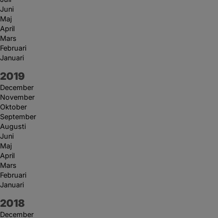
Juni
Maj
April
Mars
Februari
Januari
År:
2019
December
November
Oktober
September
Augusti
Juni
Maj
April
Mars
Februari
Januari
År:
2018
December