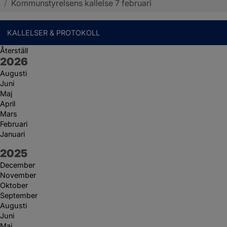
/
Kommunstyrelsens kallelse 7 februari
KALLELSER & PROTOKOLL
Återställ
År:
2026
Augusti
Juni
Maj
April
Mars
Februari
Januari
År:
2025
December
November
Oktober
September
Augusti
Juni
Maj