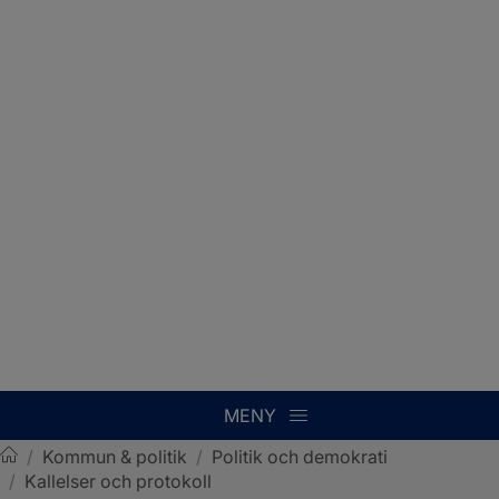
MENY
/
Kommun & politik
/
Politik och demokrati
/
Kallelser och protokoll
Sotenäs kommun