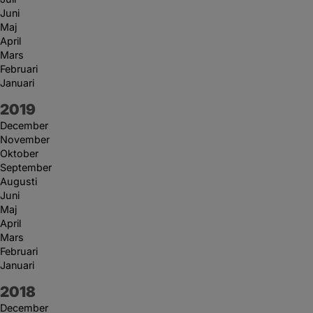
Juni
Maj
April
Mars
Februari
Januari
År:
2019
December
November
Oktober
September
Augusti
Juni
Maj
April
Mars
Februari
Januari
År:
2018
December