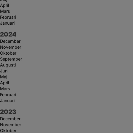
April
Mars
Februari
Januari
År:
2024
December
November
Oktober
September
Augusti
Juni
Maj
April
Mars
Februari
Januari
År:
2023
December
November
Oktober