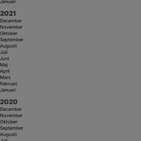
Januari
År:
2021
December
November
Oktober
September
Augusti
Juli
Juni
Maj
April
Mars
Februari
Januari
År:
2020
December
November
Oktober
September
Augusti
Juli