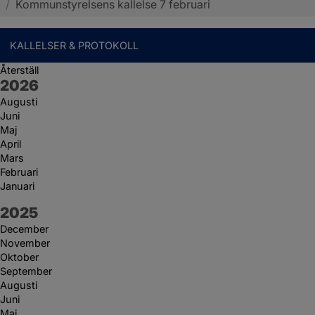
/
Kommunstyrelsens kallelse 7 februari
KALLELSER & PROTOKOLL
Återställ
År:
2026
Augusti
Juni
Maj
April
Mars
Februari
Januari
År:
2025
December
November
Oktober
September
Augusti
Juni
Maj