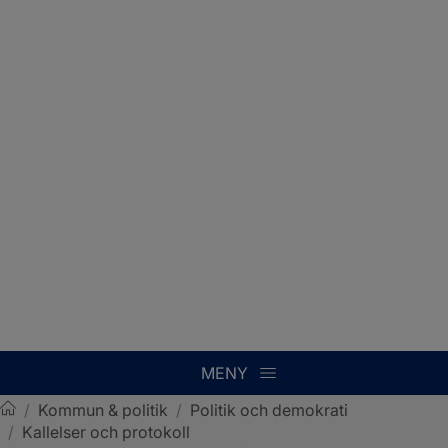
MENY
/
Kommun & politik
/
Politik och demokrati
/
Kallelser och protokoll
Sotenäs kommun