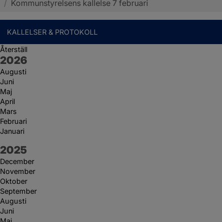
/
Kommunstyrelsens kallelse 7 februari
KALLELSER & PROTOKOLL
Återställ
År:
2026
Augusti
Juni
Maj
April
Mars
Februari
Januari
År:
2025
December
November
Oktober
September
Augusti
Juni
Maj