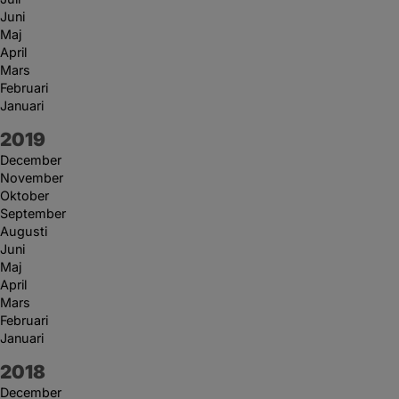
Juni
Maj
April
Mars
Februari
Januari
År:
2019
December
November
Oktober
September
Augusti
Juni
Maj
April
Mars
Februari
Januari
År:
2018
December