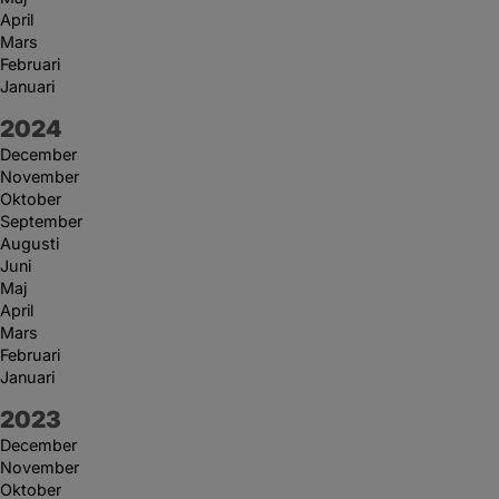
April
Mars
Februari
Januari
År:
2024
December
November
Oktober
September
Augusti
Juni
Maj
April
Mars
Februari
Januari
År:
2023
December
November
Oktober