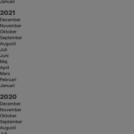
Januari
År:
2021
December
November
Oktober
September
Augusti
Juli
Juni
Maj
April
Mars
Februari
Januari
År:
2020
December
November
Oktober
September
Augusti
Juli