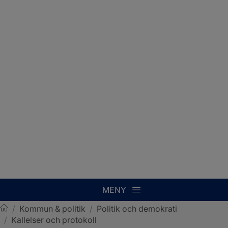
MENY
/
Kommun & politik
/
Politik och demokrati
/
Kallelser och protokoll
Sotenäs kommun