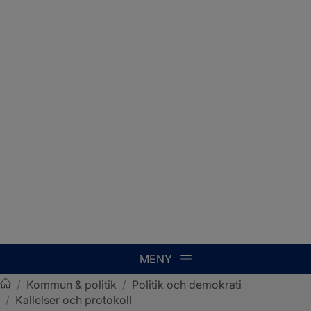
MENY
/
Kommun & politik
/
Politik och demokrati
/
Kallelser och protokoll
Sotenäs kommun