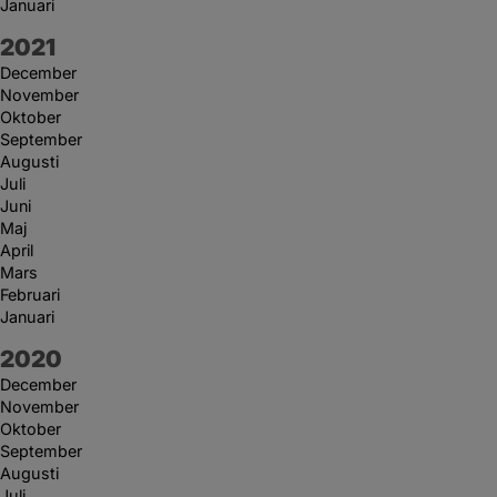
Januari
År:
2021
December
November
Oktober
September
Augusti
Juli
Juni
Maj
April
Mars
Februari
Januari
År:
2020
December
November
Oktober
September
Augusti
Juli