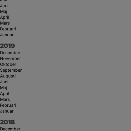
Juni
Maj
April
Mars
Februari
Januari
År:
2019
December
November
Oktober
September
Augusti
Juni
Maj
April
Mars
Februari
Januari
År:
2018
December