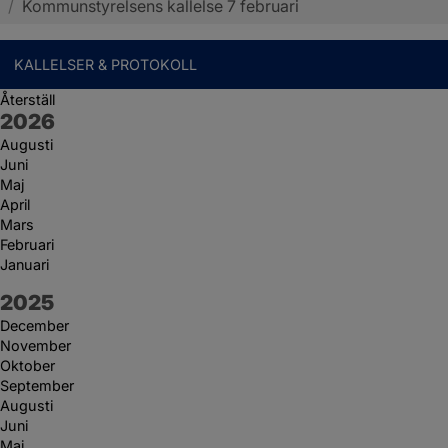
/
Kommunstyrelsens kallelse 7 februari
KALLELSER & PROTOKOLL
Återställ
År:
2026
Augusti
Juni
Maj
April
Mars
Februari
Januari
År:
2025
December
November
Oktober
September
Augusti
Juni
Maj