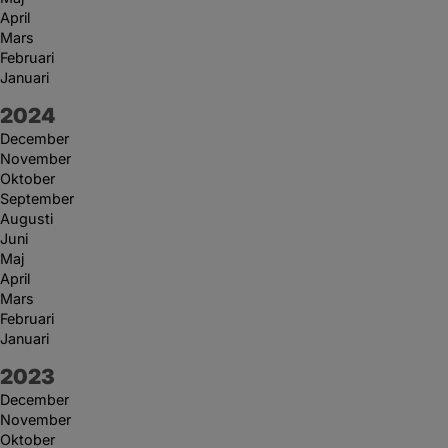
April
Mars
Februari
Januari
År:
2024
December
November
Oktober
September
Augusti
Juni
Maj
April
Mars
Februari
Januari
År:
2023
December
November
Oktober