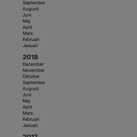
September
Augusti
Juni
Maj
April
Mars
Februari
Januari
År:
2018
December
November
Oktober
September
Augusti
Juni
Maj
April
Mars
Februari
Januari
År:
2017