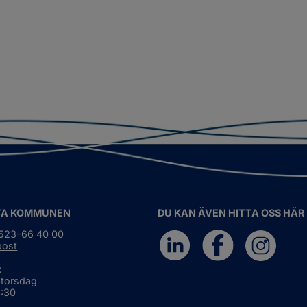
TA KOMMUNEN
DU KAN ÄVEN HITTA OSS HÄR
0523-66 40 00
post
:
 torsdag
6:30