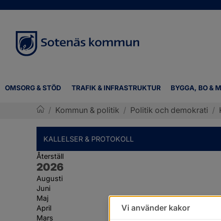
OMSORG & STÖD
TRAFIK & INFRASTRUKTUR
BYGGA, BO & M
/
Kommun & politik
/
Politik och demokrati
/
Sotenäs kommun
KALLELSER & PROTOKOLL
Återställ
År:
2026
Augusti
Juni
Maj
Vi använder kakor
April
Mars