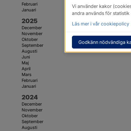
Februari
Vi använder kakor (cookies
Januari
andra används för statisti
År:
2025
Läs mer i vår cookiepolicy
December
November
Oktober
Godkänn nödvändiga k
September
Augusti
Juni
Maj
April
Mars
Februari
Januari
År:
2024
December
November
Oktober
September
Augusti