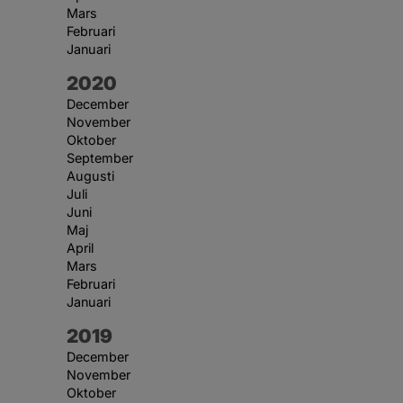
Mars
Februari
Januari
År:
2020
December
November
Oktober
September
Augusti
Juli
Juni
Maj
April
Mars
Februari
Januari
År:
2019
December
November
Oktober