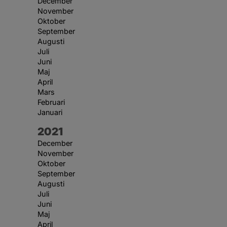
December
November
Oktober
September
Augusti
Juli
Juni
Maj
April
Mars
Februari
Januari
År:
2021
December
November
Oktober
September
Augusti
Juli
Juni
Maj
April