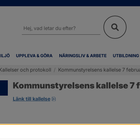
Sök
på
webbplatsen
ILJÖ
UPPLEVA & GÖRA
NÄRINGSLIV & ARBETE
UTBILDNING
Kallelser och protokoll
/
Kommunstyrelsens kallelse 7 februa
Kommunstyrelsens kallelse 7 f
pdf, öppnas i nytt fönster.
Länk till kallelse