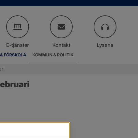
E-tjänster
Kontakt
Lyssna
 & FÖRSKOLA
KOMMUN & POLITIK
ri
ebruari