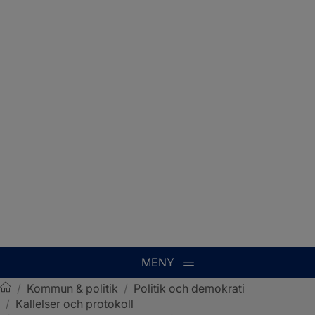
MENY
/
Kommun & politik
/
Politik och demokrati
/
Kallelser och protokoll
Sotenäs kommun