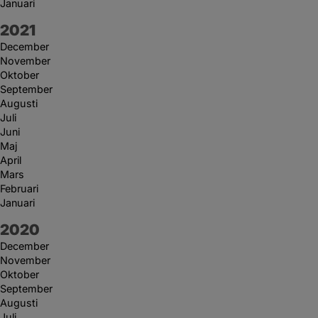
Januari
År:
2021
December
November
Oktober
September
Augusti
Juli
Juni
Maj
April
Mars
Februari
Januari
År:
2020
December
November
Oktober
September
Augusti
Juli