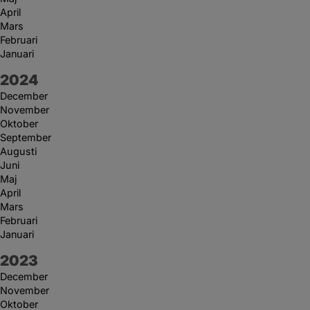
April
Mars
Februari
Januari
År:
2024
December
November
Oktober
September
Augusti
Juni
Maj
April
Mars
Februari
Januari
År:
2023
December
November
Oktober