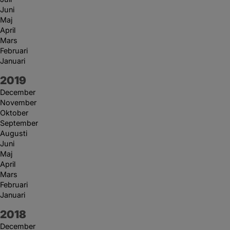
Juni
Maj
April
Mars
Februari
Januari
År:
2019
December
November
Oktober
September
Augusti
Juni
Maj
April
Mars
Februari
Januari
År:
2018
December