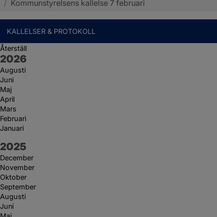
/
Kommunstyrelsens kallelse 7 februari
KALLELSER & PROTOKOLL
Återställ
År:
2026
Augusti
Juni
Maj
April
Mars
Februari
Januari
År:
2025
December
November
Oktober
September
Augusti
Juni
Maj