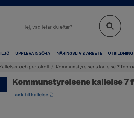
Sök
på
webbplatsen
ILJÖ
UPPLEVA & GÖRA
NÄRINGSLIV & ARBETE
UTBILDNING
Kallelser och protokoll
/
Kommunstyrelsens kallelse 7 februa
Kommunstyrelsens kallelse 7 f
pdf, öppnas i nytt fönster.
Länk till kallelse