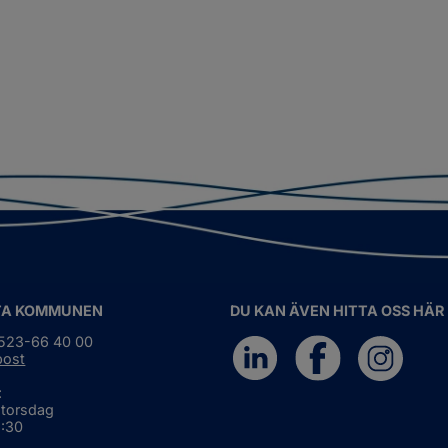
TA KOMMUNEN
DU KAN ÄVEN HITTA OSS HÄR
0523-66 40 00
post
:
 torsdag
6:30