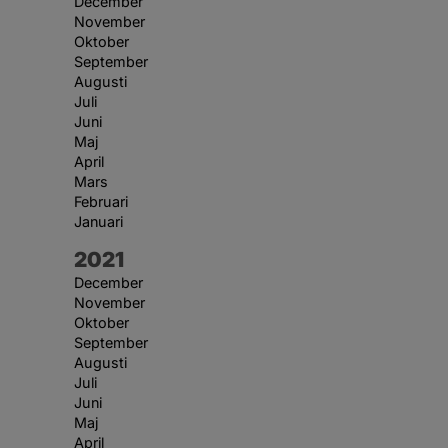
December
November
Oktober
September
Augusti
Juli
Juni
Maj
April
Mars
Februari
Januari
År:
2021
December
November
Oktober
September
Augusti
Juli
Juni
Maj
April