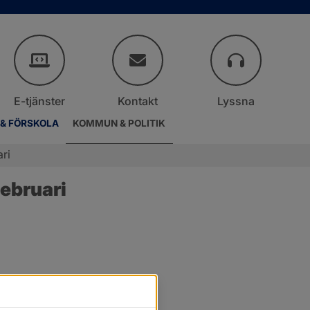
E-tjänster
Kontakt
Lyssna
 & FÖRSKOLA
KOMMUN & POLITIK
ri
ebruari