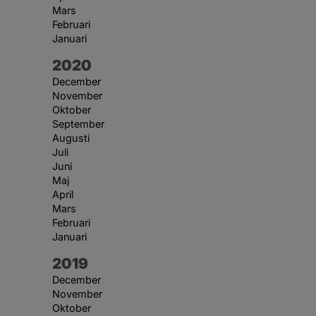
Mars
Februari
Januari
År:
2020
December
November
Oktober
September
Augusti
Juli
Juni
Maj
April
Mars
Februari
Januari
År:
2019
December
November
Oktober