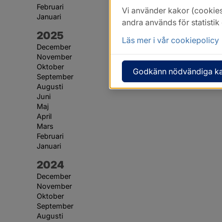
Februari
Vi använder kakor (cookies
Januari
andra används för statisti
År:
2025
Läs mer i vår cookiepolicy
December
November
Oktober
Godkänn nödvändiga k
September
Augusti
Juni
Maj
April
Mars
Februari
Januari
År:
2024
December
November
Oktober
September
Augusti