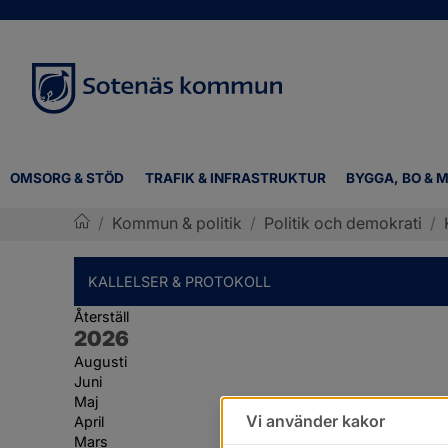
OMSORG & STÖD
TRAFIK & INFRASTRUKTUR
BYGGA, BO & M
/
Kommun & politik
/
Politik och demokrati
/
Sotenäs kommun
KALLELSER & PROTOKOLL
Återställ
År:
2026
Augusti
Juni
Maj
Vi använder kakor
April
Mars