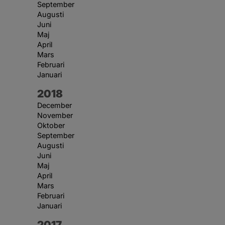
September
Augusti
Juni
Maj
April
Mars
Februari
Januari
År:
2018
December
November
Oktober
September
Augusti
Juni
Maj
April
Mars
Februari
Januari
År:
2017