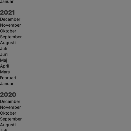
Januari
År:
2021
December
November
Oktober
September
Augusti
Juli
Juni
Maj
April
Mars
Februari
Januari
År:
2020
December
November
Oktober
September
Augusti
Juli