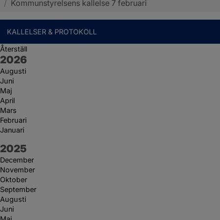
/
Kommunstyrelsens kallelse 7 februari
KALLELSER & PROTOKOLL
Återställ
År:
2026
Augusti
Juni
Maj
April
Mars
Februari
Januari
År:
2025
December
November
Oktober
September
Augusti
Juni
Maj