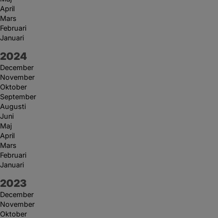
April
Mars
Februari
Januari
År:
2024
December
November
Oktober
September
Augusti
Juni
Maj
April
Mars
Februari
Januari
År:
2023
December
November
Oktober