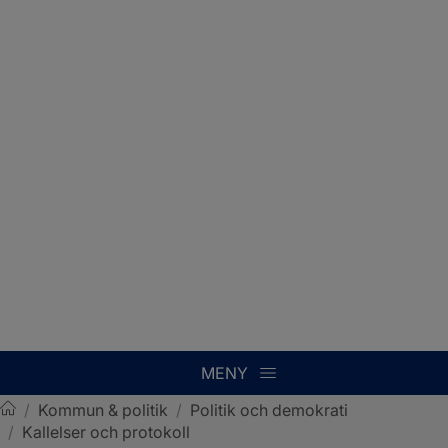
MENY
/
Kommun & politik
/
Politik och demokrati
/
Kallelser och protokoll
Sotenäs kommun