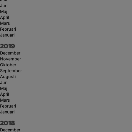
Juni
Maj
April
Mars
Februari
Januari
År:
2019
December
November
Oktober
September
Augusti
Juni
Maj
April
Mars
Februari
Januari
År:
2018
December