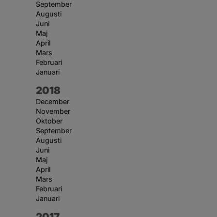
September
Augusti
Juni
Maj
April
Mars
Februari
Januari
År:
2018
December
November
Oktober
September
Augusti
Juni
Maj
April
Mars
Februari
Januari
År:
2017