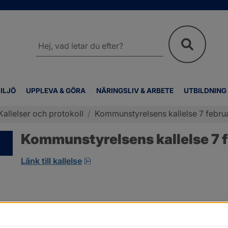
Sök
på
webbplatsen
ILJÖ
UPPLEVA & GÖRA
NÄRINGSLIV & ARBETE
UTBILDNING
Kallelser och protokoll
/
Kommunstyrelsens kallelse 7 februa
Kommunstyrelsens kallelse 7 f
pdf, öppnas i nytt fönster.
Länk till kallelse