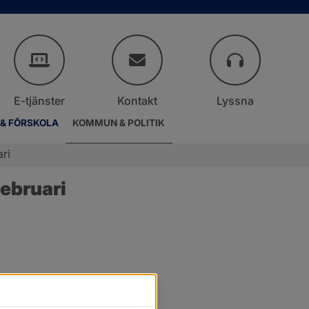
E-tjänster
Kontakt
Lyssna
 & FÖRSKOLA
KOMMUN & POLITIK
ri
ebruari