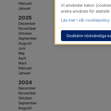
Februari
Vi använder kakor (cookies
Januari
andra används för statisti
År:
2025
Läs mer i vår cookiepolicy
December
November
Oktober
Godkänn nödvändiga k
September
Augusti
Juni
Maj
April
Mars
Februari
Januari
År:
2024
December
November
Oktober
September
Augusti