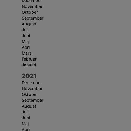
December
November
Oktober
September
Augusti
Juli
Juni
Maj
April
Mars
Februari
Januari
År:
2021
December
November
Oktober
September
Augusti
Juli
Juni
Maj
April