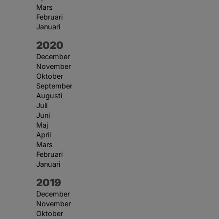
Mars
Februari
Januari
År:
2020
December
November
Oktober
September
Augusti
Juli
Juni
Maj
April
Mars
Februari
Januari
År:
2019
December
November
Oktober