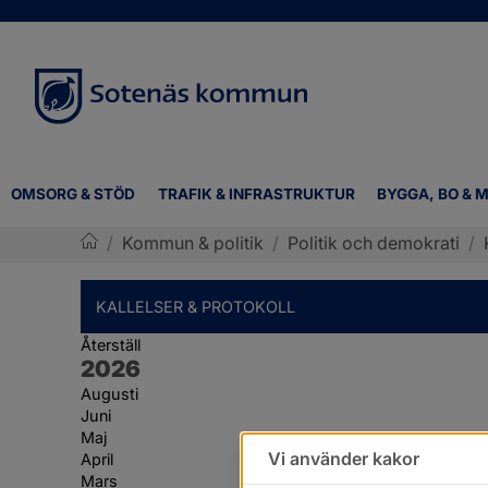
OMSORG & STÖD
TRAFIK & INFRASTRUKTUR
BYGGA, BO & M
/
Kommun & politik
/
Politik och demokrati
/
Sotenäs kommun
KALLELSER & PROTOKOLL
Återställ
År:
2026
Augusti
Juni
Maj
Vi använder kakor
April
Mars