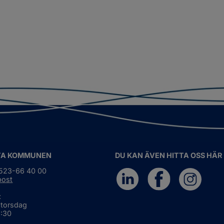
TA KOMMUNEN
DU KAN ÄVEN HITTA OSS HÄR
0523-66 40 00
post
:
 torsdag
6:30