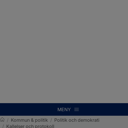
MENY
/
Kommun & politik
/
Politik och demokrati
/
Kallelser och protokoll
Sotenäs kommun