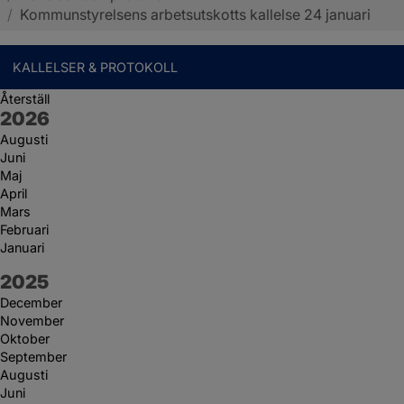
/
Kommunstyrelsens arbetsutskotts kallelse 24 januari
KALLELSER & PROTOKOLL
Återställ
År:
2026
Augusti
Juni
Maj
April
Mars
Februari
Januari
År:
2025
December
November
Oktober
September
Augusti
Juni