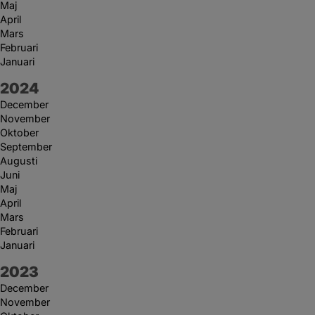
Maj
April
Mars
Februari
Januari
År:
2024
December
November
Oktober
September
Augusti
Juni
Maj
April
Mars
Februari
Januari
År:
2023
December
November