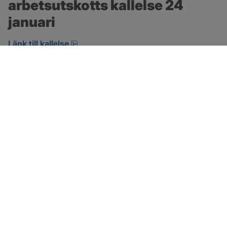
arbetsutskotts kallelse 24 
januari
pdf.
Länk till kallelse
SOTENÄS KOMMUN
Besöksadress
Parkgatan 46
456 80 Kungshamn
Hitta hit