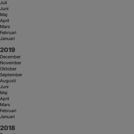
Juli
Juni
Maj
April
Mars
Februari
Januari
År:
2019
December
November
Oktober
September
Augusti
Juni
Maj
April
Mars
Februari
Januari
År:
2018