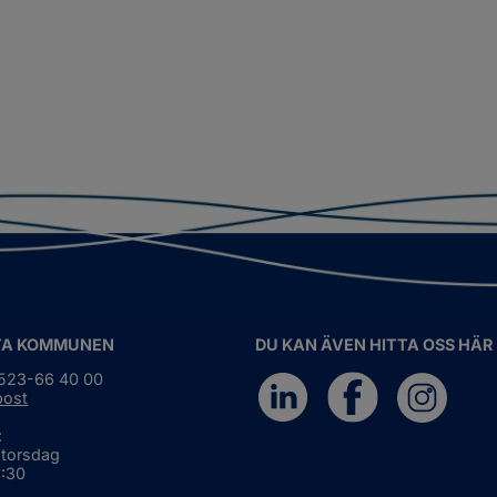
TA KOMMUNEN
DU KAN ÄVEN HITTA OSS HÄR
0523-66 40 00
post
:
 torsdag
6:30