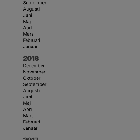
September
Augusti
Juni
Maj
April
Mars
Februari
Januari
År:
2018
December
November
Oktober
September
Augusti
Juni
Maj
April
Mars
Februari
Januari
År:
2017