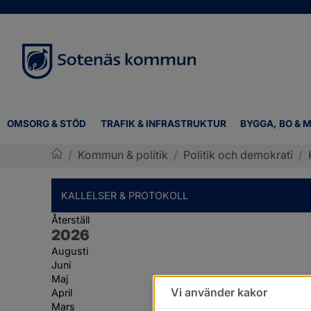
OMSORG & STÖD
TRAFIK & INFRASTRUKTUR
BYGGA, BO & M
/
Kommun & politik
/
Politik och demokrati
/
Sotenäs kommun
KALLELSER & PROTOKOLL
Återställ
År:
2026
Augusti
Juni
Maj
Vi använder kakor
April
Mars