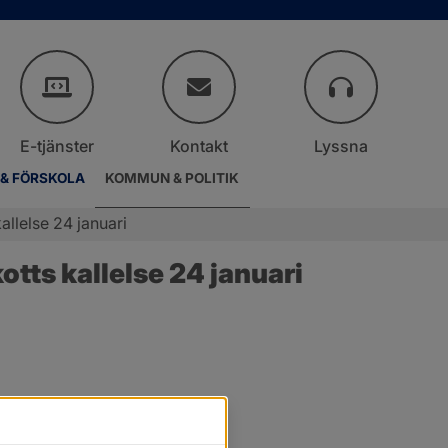
E-tjänster
Kontakt
Lyssna
 & FÖRSKOLA
KOMMUN & POLITIK
llelse 24 januari
ts kallelse 24 januari