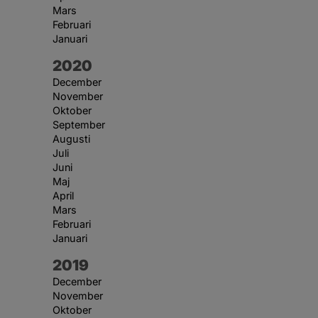
Mars
Februari
Januari
År:
2020
December
November
Oktober
September
Augusti
Juli
Juni
Maj
April
Mars
Februari
Januari
År:
2019
December
November
Oktober