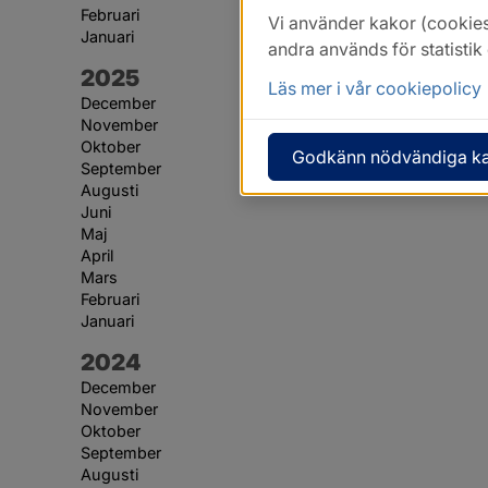
Februari
Vi använder kakor (cookies
Januari
andra används för statisti
År:
2025
Läs mer i vår cookiepolicy
December
November
Oktober
Godkänn nödvändiga k
September
Augusti
Juni
Maj
April
Mars
Februari
Januari
År:
2024
December
November
Oktober
September
Augusti