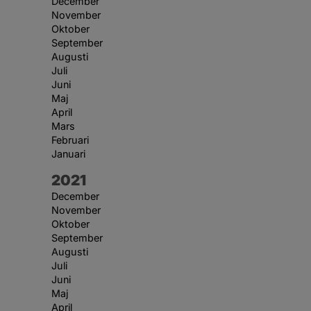
December
November
Oktober
September
Augusti
Juli
Juni
Maj
April
Mars
Februari
Januari
År:
2021
December
November
Oktober
September
Augusti
Juli
Juni
Maj
April