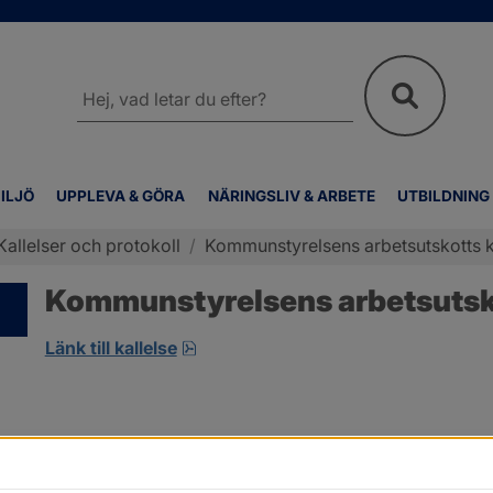
Sök
på
webbplatsen
ILJÖ
UPPLEVA & GÖRA
NÄRINGSLIV & ARBETE
UTBILDNING
Kallelser och protokoll
/
Kommunstyrelsens arbetsutskotts ka
Kommunstyrelsens arbetsutskot
pdf.
Länk till kallelse