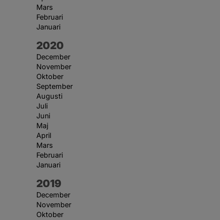
Mars
Februari
Januari
År:
2020
December
November
Oktober
September
Augusti
Juli
Juni
Maj
April
Mars
Februari
Januari
År:
2019
December
November
Oktober