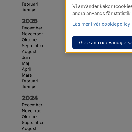
Februari
Vi använder kakor (cookies
Januari
andra används för statisti
År:
2025
Läs mer i vår cookiepolicy
December
November
Oktober
Godkänn nödvändiga k
September
Augusti
Juni
Maj
April
Mars
Februari
Januari
År:
2024
December
November
Oktober
September
Augusti