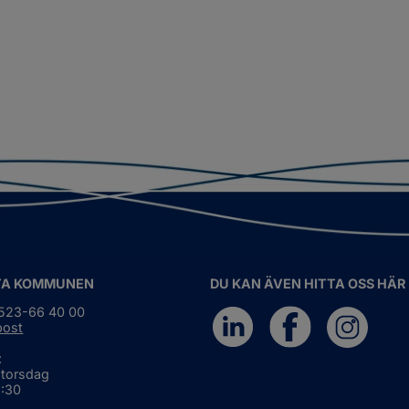
TA KOMMUNEN
DU KAN ÄVEN HITTA OSS HÄR
0523-66 40 00
post
:
 torsdag
6:30