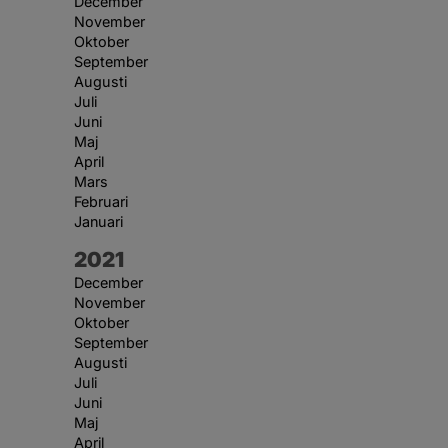
December
November
Oktober
September
Augusti
Juli
Juni
Maj
April
Mars
Februari
Januari
År:
2021
December
November
Oktober
September
Augusti
Juli
Juni
Maj
April