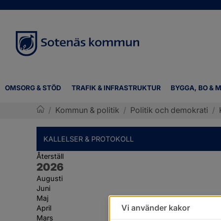
OMSORG & STÖD
TRAFIK & INFRASTRUKTUR
BYGGA, BO & M
/
Kommun & politik
/
Politik och demokrati
/
Sotenäs kommun
KALLELSER & PROTOKOLL
Återställ
År:
2026
Augusti
Juni
Maj
Vi använder kakor
April
Mars