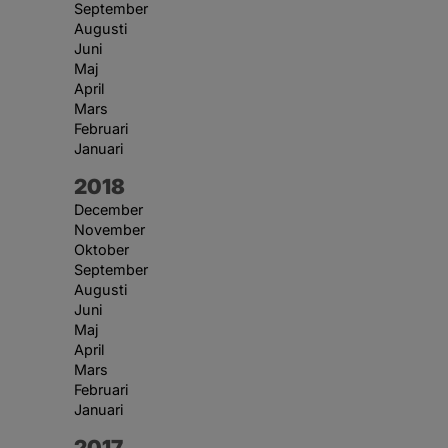
September
Augusti
Juni
Maj
April
Mars
Februari
Januari
År:
2018
December
November
Oktober
September
Augusti
Juni
Maj
April
Mars
Februari
Januari
År:
2017