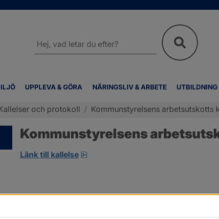
Sök
på
webbplatsen
ILJÖ
UPPLEVA & GÖRA
NÄRINGSLIV & ARBETE
UTBILDNING
Kallelser och protokoll
/
Kommunstyrelsens arbetsutskotts ka
Kommunstyrelsens arbetsutskot
pdf.
Länk till kallelse