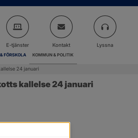
E-tjänster
Kontakt
Lyssna
 & FÖRSKOLA
KOMMUN & POLITIK
llelse 24 januari
ts kallelse 24 januari