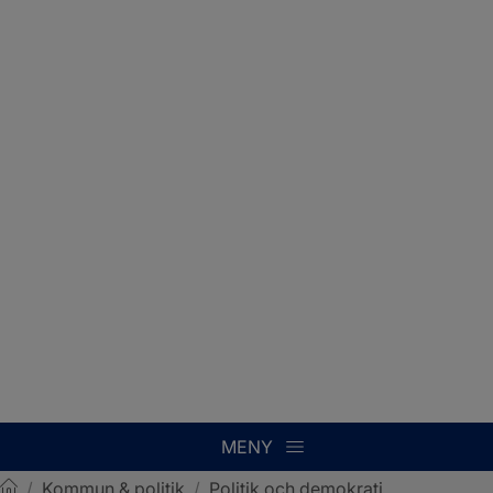
MENY
/
Kommun & politik
/
Politik och demokrati