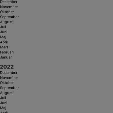
December
November
Oktober
September
Augusti
Juli
Juni
Maj
April
Mars
Februari
Januari
År:
2022
December
November
Oktober
September
Augusti
Juli
Juni
Maj
April