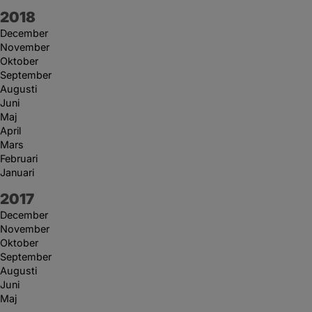
År:
2018
December
November
Oktober
September
Augusti
Juni
Maj
April
Mars
Februari
Januari
År:
2017
December
November
Oktober
September
Augusti
Juni
Maj