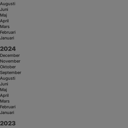
Augusti
Juni
Maj
April
Mars
Februari
Januari
År:
2024
December
November
Oktober
September
Augusti
Juni
Maj
April
Mars
Februari
Januari
År:
2023