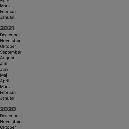
Mars
Februari
Januari
År:
2021
December
November
Oktober
September
Augusti
Juli
Juni
Maj
April
Mars
Februari
Januari
År:
2020
December
November
Oktober