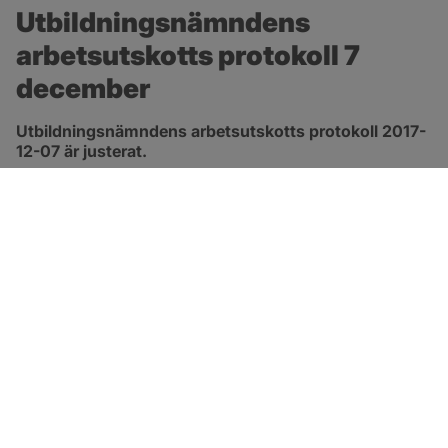
Utbildningsnämndens 
arbetsutskotts protokoll 7 
december
Utbildningsnämndens arbetsutskotts protokoll 2017-
12-07 är justerat.
pdf, 91.9 kB.
Länk till 
protokoll
SOTENÄS KOMMUN
Besöksadress
Parkgatan 46