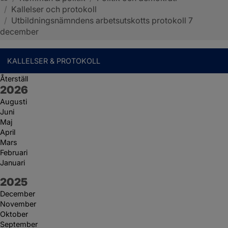
/
Kallelser och protokoll
Sotenäs kommun
/
Utbildningsnämndens arbetsutskotts protokoll 7
december
KALLELSER & PROTOKOLL
Återställ
År:
2026
Augusti
Juni
Maj
April
Mars
Februari
Januari
År:
2025
December
November
Oktober
September