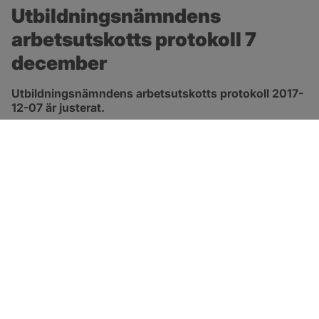
Utbildningsnämndens 
arbetsutskotts protokoll 7 
december
Utbildningsnämndens arbetsutskotts protokoll 2017-
12-07 är justerat.
pdf, 91.9 kB.
Länk till 
protokoll
SOTENÄS KOMMUN
Besöksadress
Parkgatan 46