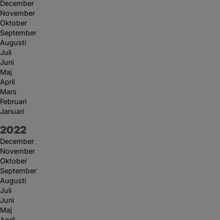
December
November
Oktober
September
Augusti
Juli
Juni
Maj
April
Mars
Februari
Januari
År:
2022
December
November
Oktober
September
Augusti
Juli
Juni
Maj
April