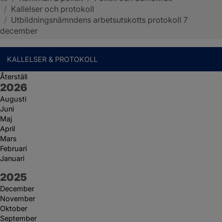
/
Kallelser och protokoll
Sotenäs kommun
/
Utbildningsnämndens arbetsutskotts protokoll 7
december
KALLELSER & PROTOKOLL
Återställ
År:
2026
Augusti
Juni
Maj
April
Mars
Februari
Januari
År:
2025
December
November
Oktober
September