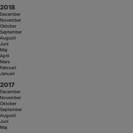
År:
2018
December
November
Oktober
September
Augusti
Juni
Maj
April
Mars
Februari
Januari
År:
2017
December
November
Oktober
September
Augusti
Juni
Maj