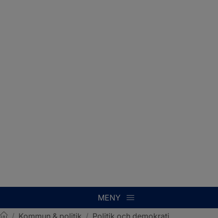
MENY
/
Kommun & politik
/
Politik och demokrati