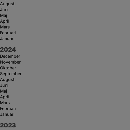
Augusti
Juni
Maj
April
Mars
Februari
Januari
År:
2024
December
November
Oktober
September
Augusti
Juni
Maj
April
Mars
Februari
Januari
År:
2023