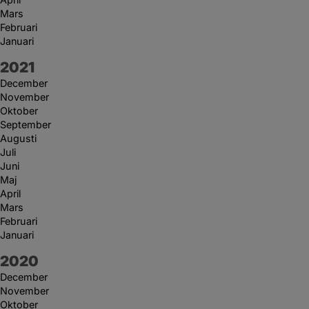
Mars
Februari
Januari
År:
2021
December
November
Oktober
September
Augusti
Juli
Juni
Maj
April
Mars
Februari
Januari
År:
2020
December
November
Oktober