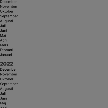
December
November
Oktober
September
Augusti
Juli
Juni
Maj
April
Mars
Februari
Januari
År:
2022
December
November
Oktober
September
Augusti
Juli
Juni
Maj
April