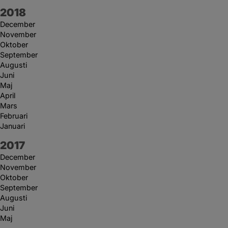
År:
2018
December
November
Oktober
September
Augusti
Juni
Maj
April
Mars
Februari
Januari
År:
2017
December
November
Oktober
September
Augusti
Juni
Maj