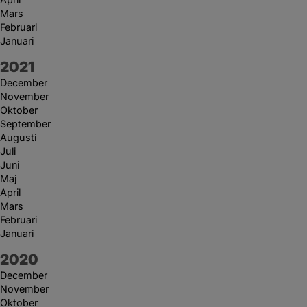
Mars
Februari
Januari
År:
2021
December
November
Oktober
September
Augusti
Juli
Juni
Maj
April
Mars
Februari
Januari
År:
2020
December
November
Oktober