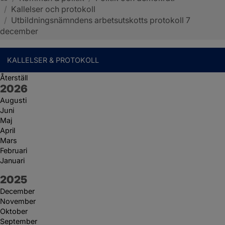
/
Kallelser och protokoll
Sotenäs kommun
/
Utbildningsnämndens arbetsutskotts protokoll 7
december
KALLELSER & PROTOKOLL
Återställ
År:
2026
Augusti
Juni
Maj
April
Mars
Februari
Januari
År:
2025
December
November
Oktober
September