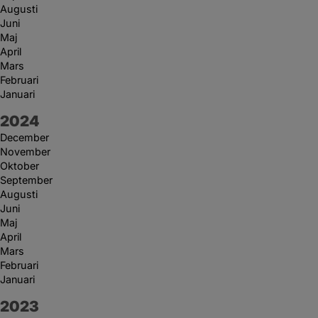
Augusti
Juni
Maj
April
Mars
Februari
Januari
År:
2024
December
November
Oktober
September
Augusti
Juni
Maj
April
Mars
Februari
Januari
År:
2023