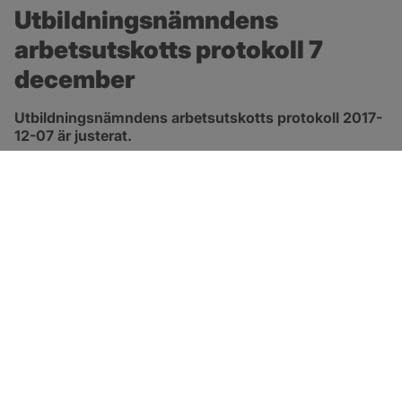
Utbildningsnämndens 
arbetsutskotts protokoll 7 
december
Utbildningsnämndens arbetsutskotts protokoll 2017-
12-07 är justerat.
pdf, 91.9 kB.
Länk till 
protokoll
SOTENÄS KOMMUN
Besöksadress
Parkgatan 46