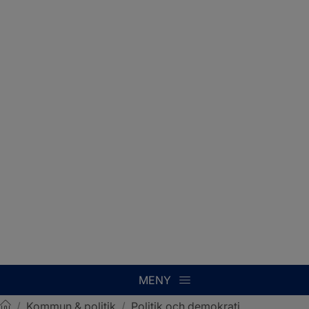
MENY
/
Kommun & politik
/
Politik och demokrati