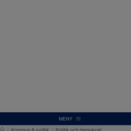
MENY
/
Kommun & politik
/
Politik och demokrati