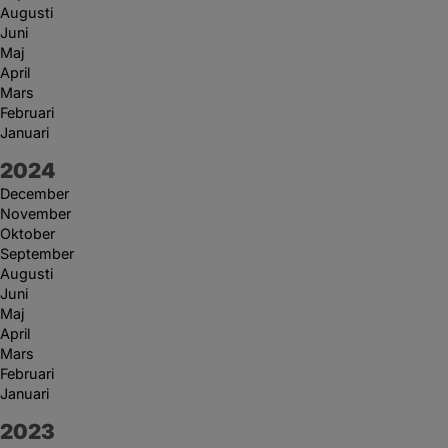
Augusti
Juni
Maj
April
Mars
Februari
Januari
År:
2024
December
November
Oktober
September
Augusti
Juni
Maj
April
Mars
Februari
Januari
År:
2023