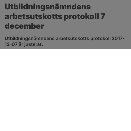
Utbildningsnämndens 
arbetsutskotts protokoll 7 
december
Utbildningsnämndens arbetsutskotts protokoll 2017-
12-07 är justerat.
pdf, 91.9 kB.
Länk till 
protokoll
SOTENÄS KOMMUN
Besöksadress
Parkgatan 46