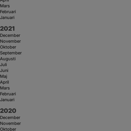
Mars
Februari
Januari
År:
2021
December
November
Oktober
September
Augusti
Juli
Juni
Maj
April
Mars
Februari
Januari
År:
2020
December
November
Oktober