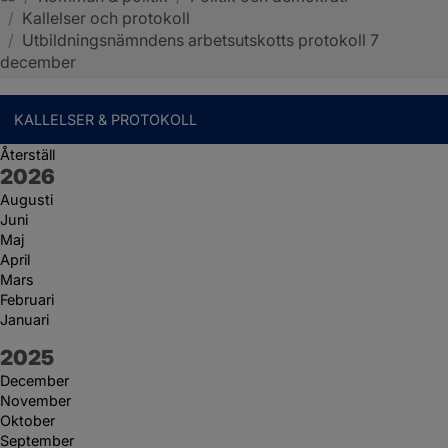
/
Kallelser och protokoll
Sotenäs kommun
/
Utbildningsnämndens arbetsutskotts protokoll 7
december
KALLELSER & PROTOKOLL
Återställ
År:
2026
Augusti
Juni
Maj
April
Mars
Februari
Januari
År:
2025
December
November
Oktober
September