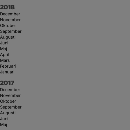
År:
2018
December
November
Oktober
September
Augusti
Juni
Maj
April
Mars
Februari
Januari
År:
2017
December
November
Oktober
September
Augusti
Juni
Maj