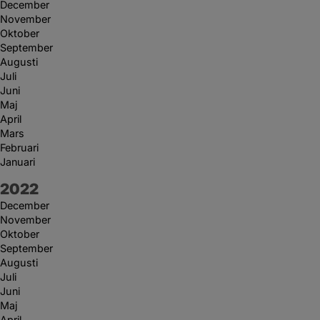
December
November
Oktober
September
Augusti
Juli
Juni
Maj
April
Mars
Februari
Januari
År:
2022
December
November
Oktober
September
Augusti
Juli
Juni
Maj
April