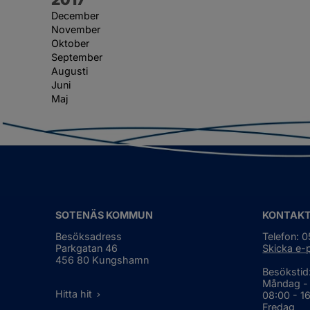
December
November
Oktober
September
Augusti
Juni
Maj
SOTENÄS KOMMUN
KONTAK
Besöksadress
Telefon: 
Parkgatan 46
Skicka e-
456 80 Kungshamn
Besökstid
Måndag -
Hitta hit
08:00 - 1
Fredag