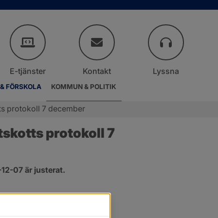
E-tjänster
Kontakt
Lyssna
 & FÖRSKOLA
KOMMUN & POLITIK
ts protokoll 7 december
kotts protokoll 7 
2-07 är justerat.