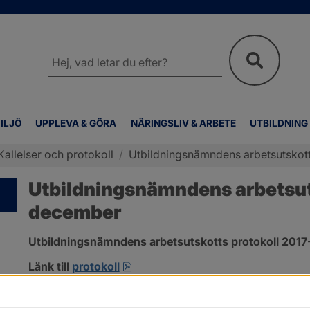
Sök
på
webbplatsen
ILJÖ
UPPLEVA & GÖRA
NÄRINGSLIV & ARBETE
UTBILDNING
Kallelser och protokoll
/
Utbildningsnämndens arbetsutskot
Utbildningsnämndens arbetsuts
december
Utbildningsnämndens arbetsutskotts protokoll 2017-1
pdf, 91.9 kB.
Länk till 
protokoll