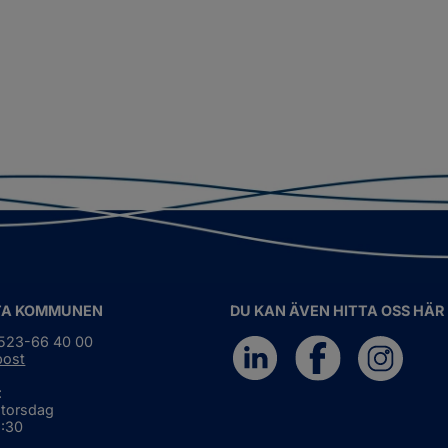
TA KOMMUNEN
DU KAN ÄVEN HITTA OSS HÄR
0523-66 40 00
post
:
 torsdag
6:30