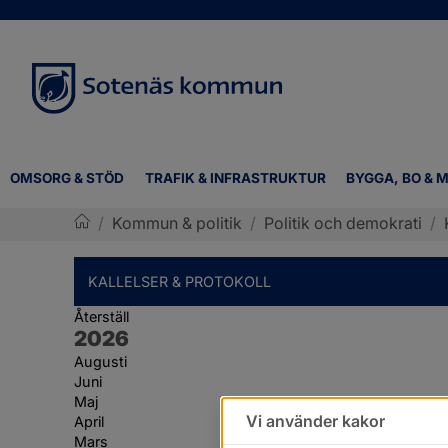
OMSORG & STÖD
TRAFIK & INFRASTRUKTUR
BYGGA, BO & M
/
Kommun & politik
/
Politik och demokrati
/
Sotenäs kommun
KALLELSER & PROTOKOLL
Återställ
År:
2026
Augusti
Juni
Maj
Vi använder kakor
April
Mars