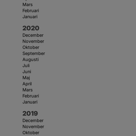
Mars
Februari
Januari
År:
2020
December
November
Oktober
September
Augusti
Juli
Juni
Maj
April
Mars
Februari
Januari
År:
2019
December
November
Oktober