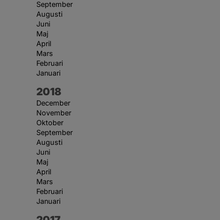
September
Augusti
Juni
Maj
April
Mars
Februari
Januari
År:
2018
December
November
Oktober
September
Augusti
Juni
Maj
April
Mars
Februari
Januari
År:
2017