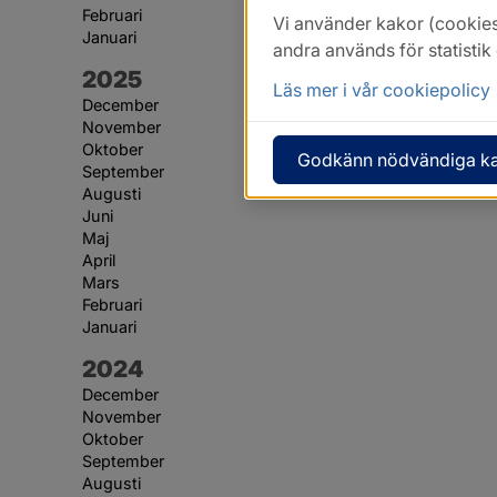
Februari
Vi använder kakor (cookies
Januari
andra används för statisti
År:
2025
Läs mer i vår cookiepolicy
December
November
Oktober
Godkänn nödvändiga k
September
Augusti
Juni
Maj
April
Mars
Februari
Januari
År:
2024
December
November
Oktober
September
Augusti