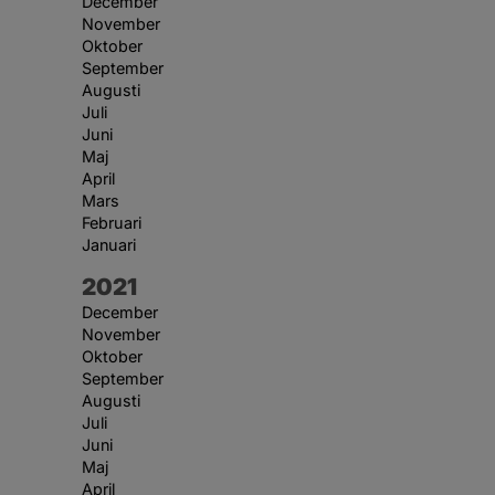
December
November
Oktober
September
Augusti
Juli
Juni
Maj
April
Mars
Februari
Januari
År:
2021
December
November
Oktober
September
Augusti
Juli
Juni
Maj
April