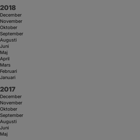
År:
2018
December
November
Oktober
September
Augusti
Juni
Maj
April
Mars
Februari
Januari
År:
2017
December
November
Oktober
September
Augusti
Juni
Maj