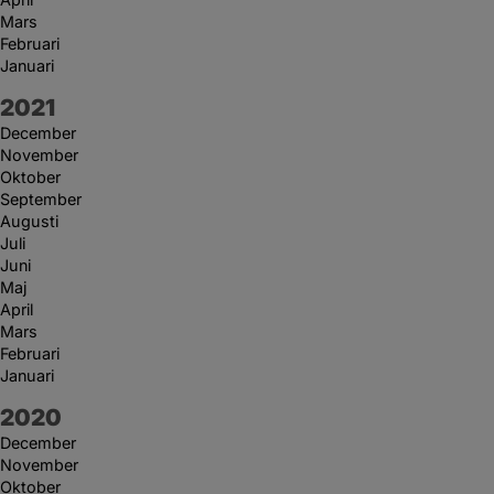
Mars
Februari
Januari
År:
2021
December
November
Oktober
September
Augusti
Juli
Juni
Maj
April
Mars
Februari
Januari
År:
2020
December
November
Oktober