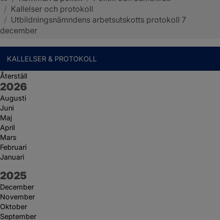
/
Kallelser och protokoll
Sotenäs kommun
/
Utbildningsnämndens arbetsutskotts protokoll 7
december
KALLELSER & PROTOKOLL
Återställ
År:
2026
Augusti
Juni
Maj
April
Mars
Februari
Januari
År:
2025
December
November
Oktober
September