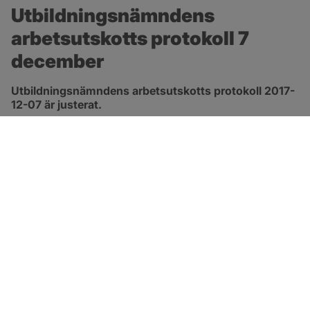
Utbildningsnämndens 
arbetsutskotts protokoll 7 
december
Utbildningsnämndens arbetsutskotts protokoll 2017-
12-07 är justerat.
pdf, 91.9 kB.
Länk till 
protokoll
SOTENÄS KOMMUN
Besöksadress
Parkgatan 46