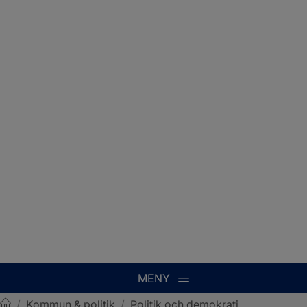
MENY
/
Kommun & politik
/
Politik och demokrati