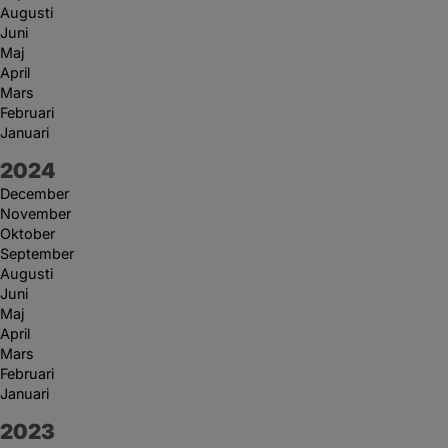
Augusti
Juni
Maj
April
Mars
Februari
Januari
År:
2024
December
November
Oktober
September
Augusti
Juni
Maj
April
Mars
Februari
Januari
År:
2023