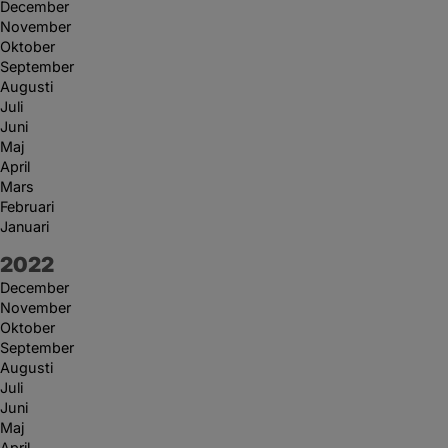
December
November
Oktober
September
Augusti
Juli
Juni
Maj
April
Mars
Februari
Januari
År:
2022
December
November
Oktober
September
Augusti
Juli
Juni
Maj
April