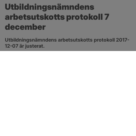
Utbildningsnämndens 
arbetsutskotts protokoll 7 
december
Utbildningsnämndens arbetsutskotts protokoll 2017-
12-07 är justerat.
pdf, 91.9 kB.
Länk till 
protokoll
SOTENÄS KOMMUN
Besöksadress
Parkgatan 46