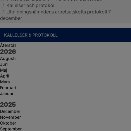
/
Kallelser och protokoll
Sotenäs kommun
/
Utbildningsnämndens arbetsutskotts protokoll 7
december
KALLELSER & PROTOKOLL
Återställ
År:
2026
Augusti
Juni
Maj
April
Mars
Februari
Januari
År:
2025
December
November
Oktober
September