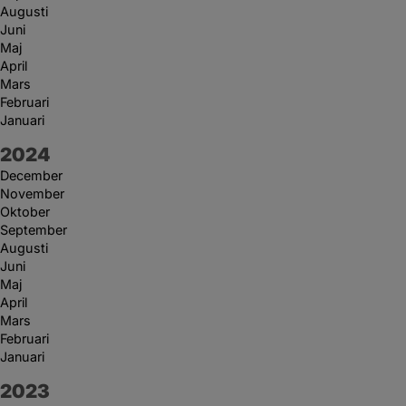
Augusti
Juni
Maj
April
Mars
Februari
Januari
År:
2024
December
November
Oktober
September
Augusti
Juni
Maj
April
Mars
Februari
Januari
År:
2023