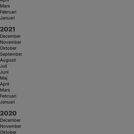
Mars
Februari
Januari
År:
2021
December
November
Oktober
September
Augusti
Juli
Juni
Maj
April
Mars
Februari
Januari
År:
2020
December
November
Oktober