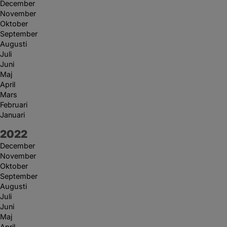
December
November
Oktober
September
Augusti
Juli
Juni
Maj
April
Mars
Februari
Januari
År:
2022
December
November
Oktober
September
Augusti
Juli
Juni
Maj
April