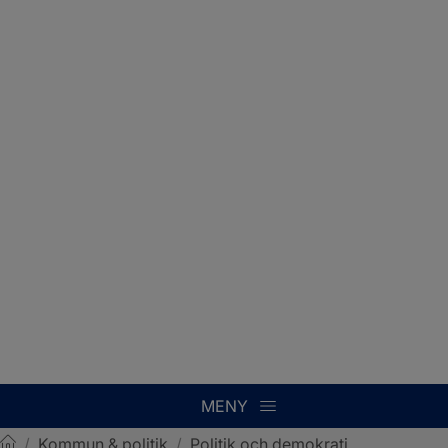
MENY
/
Kommun & politik
/
Politik och demokrati