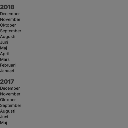
År:
2018
December
November
Oktober
September
Augusti
Juni
Maj
April
Mars
Februari
Januari
År:
2017
December
November
Oktober
September
Augusti
Juni
Maj