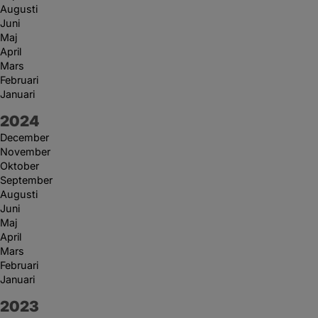
Augusti
Juni
Maj
April
Mars
Februari
Januari
År:
2024
December
November
Oktober
September
Augusti
Juni
Maj
April
Mars
Februari
Januari
År:
2023