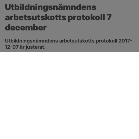
Utbildningsnämndens 
arbetsutskotts protokoll 7 
december
Utbildningsnämndens arbetsutskotts protokoll 2017-
12-07 är justerat.
pdf, 91.9 kB.
Länk till 
protokoll
SOTENÄS KOMMUN
Besöksadress
Parkgatan 46