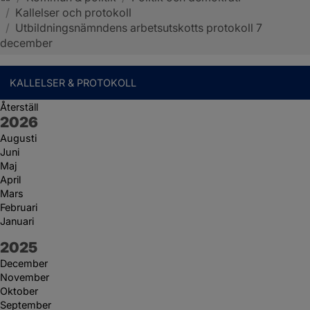
/
Kallelser och protokoll
Sotenäs kommun
/
Utbildningsnämndens arbetsutskotts protokoll 7
december
KALLELSER & PROTOKOLL
Återställ
År:
2026
Augusti
Juni
Maj
April
Mars
Februari
Januari
År:
2025
December
November
Oktober
September