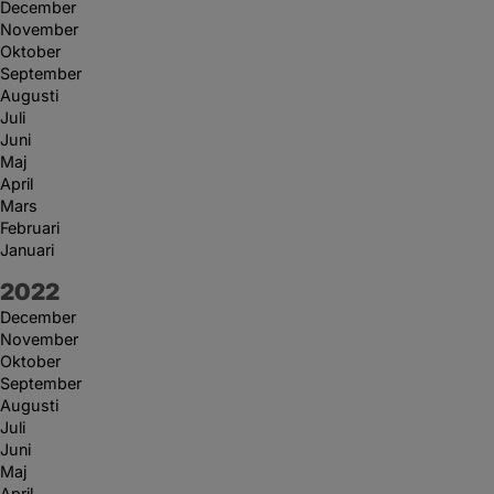
December
November
Oktober
September
Augusti
Juli
Juni
Maj
April
Mars
Februari
Januari
År:
2022
December
November
Oktober
September
Augusti
Juli
Juni
Maj
April