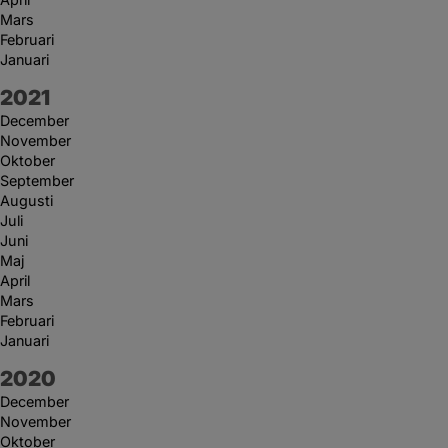
Mars
Februari
Januari
År:
2021
December
November
Oktober
September
Augusti
Juli
Juni
Maj
April
Mars
Februari
Januari
År:
2020
December
November
Oktober