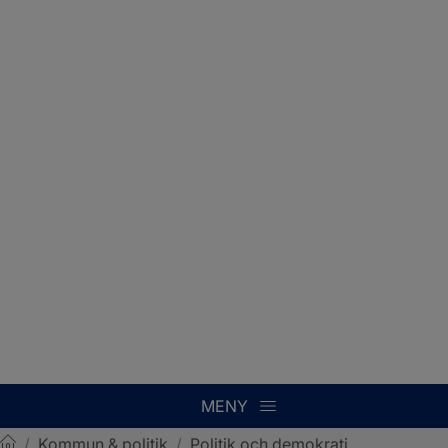
MENY
/
Kommun & politik
/
Politik och demokrati