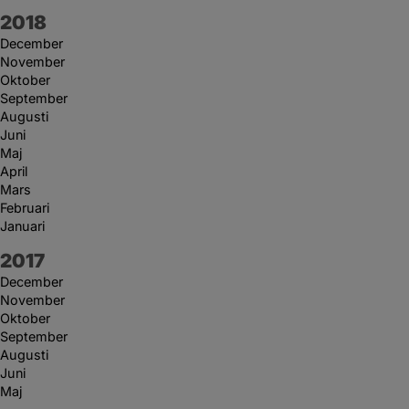
År:
2018
December
November
Oktober
September
Augusti
Juni
Maj
April
Mars
Februari
Januari
År:
2017
December
November
Oktober
September
Augusti
Juni
Maj