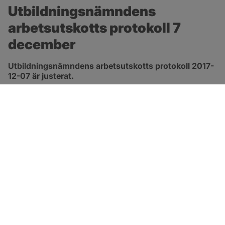
Utbildningsnämndens 
arbetsutskotts protokoll 7 
december
Utbildningsnämndens arbetsutskotts protokoll 2017-
12-07 är justerat.
pdf, 91.9 kB.
Länk till 
protokoll
SOTENÄS KOMMUN
Besöksadress
Parkgatan 46