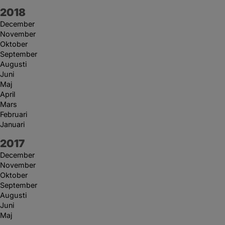
År:
2018
December
November
Oktober
September
Augusti
Juni
Maj
April
Mars
Februari
Januari
År:
2017
December
November
Oktober
September
Augusti
Juni
Maj