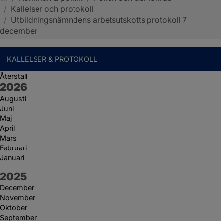
/
Kallelser och protokoll
Sotenäs kommun
/
Utbildningsnämndens arbetsutskotts protokoll 7
december
KALLELSER & PROTOKOLL
Återställ
År:
2026
Augusti
Juni
Maj
April
Mars
Februari
Januari
År:
2025
December
November
Oktober
September