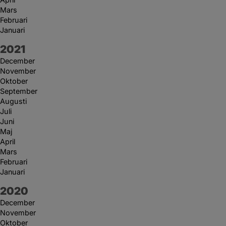
Mars
Februari
Januari
År:
2021
December
November
Oktober
September
Augusti
Juli
Juni
Maj
April
Mars
Februari
Januari
År:
2020
December
November
Oktober