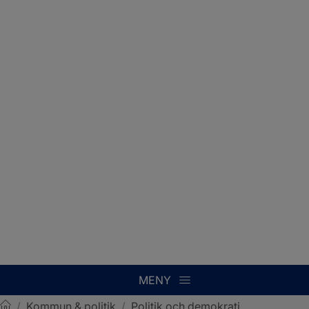
MENY
/
Kommun & politik
/
Politik och demokrati