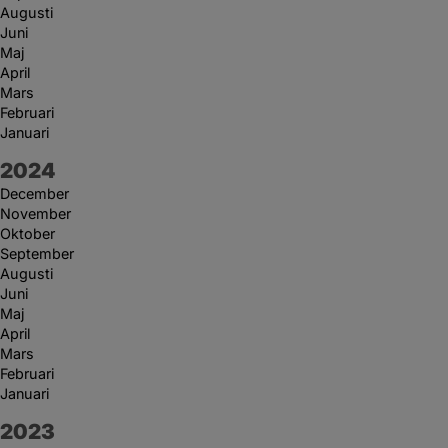
Augusti
Juni
Maj
April
Mars
Februari
Januari
År:
2024
December
November
Oktober
September
Augusti
Juni
Maj
April
Mars
Februari
Januari
År:
2023