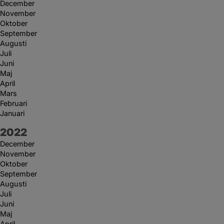
December
November
Oktober
September
Augusti
Juli
Juni
Maj
April
Mars
Februari
Januari
År:
2022
December
November
Oktober
September
Augusti
Juli
Juni
Maj
April