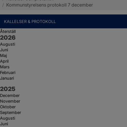
/
Kommunstyrelsens protokoll 7 december
KALLELSER & PROTOKOLL
Återställ
År:
2026
Augusti
Juni
Maj
April
Mars
Februari
Januari
År:
2025
December
November
Oktober
September
Augusti
Juni