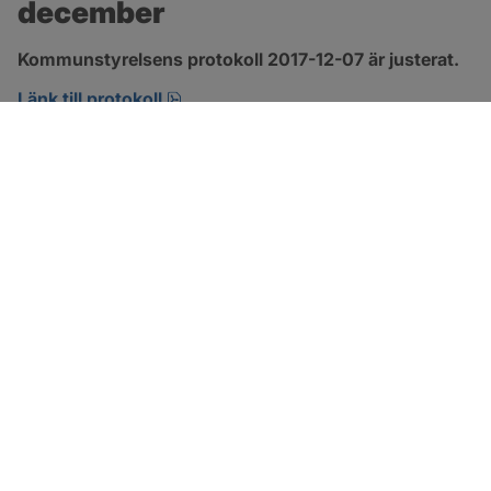
december
Kommunstyrelsens protokoll 2017-12-07 är justerat.
pdf, 123.1 kB, öppnas i nytt fönster.
Länk till protokoll
SOTENÄS KOMMUN
Besöksadress
Parkgatan 46
456 80 Kungshamn
Hitta hit