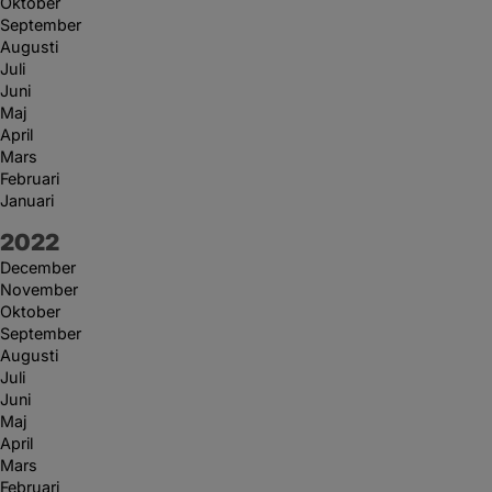
Oktober
September
Augusti
Juli
Juni
Maj
April
Mars
Februari
Januari
År:
2022
December
November
Oktober
September
Augusti
Juli
Juni
Maj
April
Mars
Februari