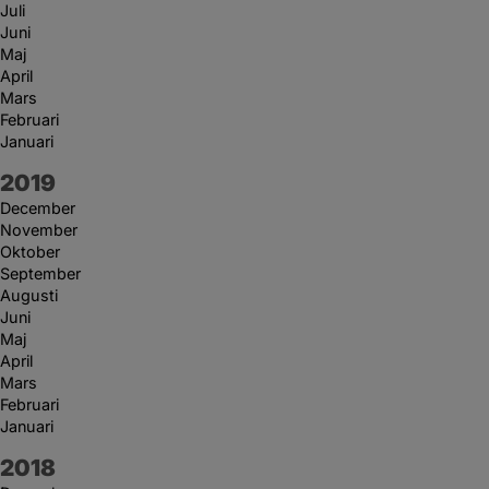
Juli
Juni
Maj
April
Mars
Februari
Januari
År:
2019
December
November
Oktober
September
Augusti
Juni
Maj
April
Mars
Februari
Januari
År:
2018