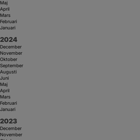
Maj
April
Mars
Februari
Januari
År:
2024
December
November
Oktober
September
Augusti
Juni
Maj
April
Mars
Februari
Januari
År:
2023
December
November