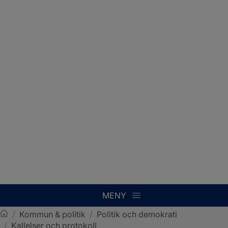
MENY
/
Kommun & politik
/
Politik och demokrati
/
Kallelser och protokoll
Sotenäs kommun