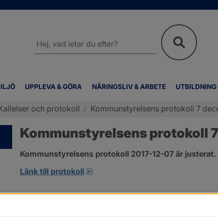
Sök
på
webbplatsen
ILJÖ
UPPLEVA & GÖRA
NÄRINGSLIV & ARBETE
UTBILDNING
Kallelser och protokoll
/
Kommunstyrelsens protokoll 7 de
Kommunstyrelsens protokoll 
Kommunstyrelsens protokoll 2017-12-07 är justerat.
pdf, 123.1 kB, öppnas i nytt fönste
Länk till protokoll