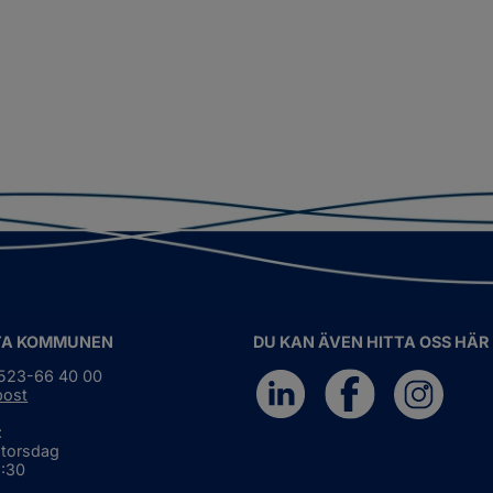
TA KOMMUNEN
DU KAN ÄVEN HITTA OSS HÄR
0523-66 40 00
post
:
 torsdag
6:30