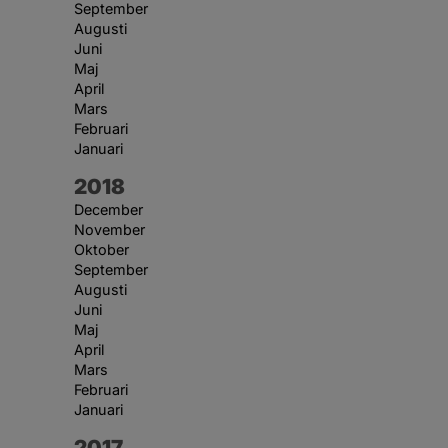
September
Augusti
Juni
Maj
April
Mars
Februari
Januari
År:
2018
December
November
Oktober
September
Augusti
Juni
Maj
April
Mars
Februari
Januari
År:
2017