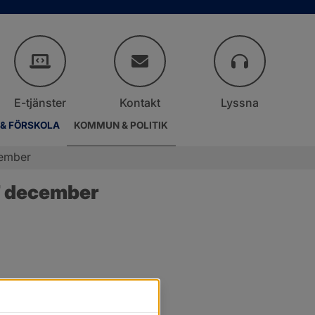
E-tjänster
Kontakt
Lyssna
 & FÖRSKOLA
KOMMUN & POLITIK
cember
7 december
r.