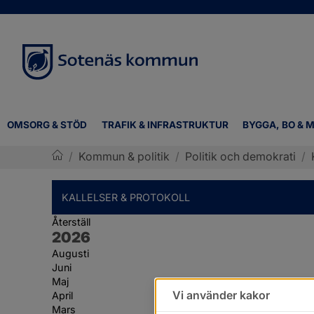
OMSORG & STÖD
TRAFIK & INFRASTRUKTUR
BYGGA, BO & M
/
Kommun & politik
/
Politik och demokrati
/
Sotenäs kommun
KALLELSER & PROTOKOLL
Återställ
År:
2026
Augusti
Juni
Maj
Vi använder kakor
April
Mars