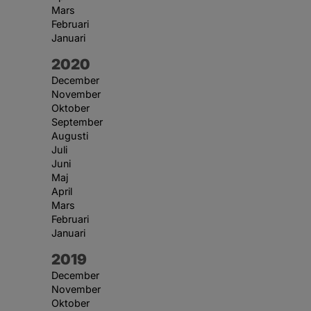
Mars
Februari
Januari
År:
2020
December
November
Oktober
September
Augusti
Juli
Juni
Maj
April
Mars
Februari
Januari
År:
2019
December
November
Oktober