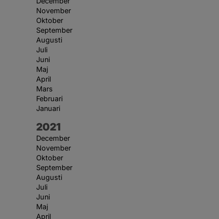
December
November
Oktober
September
Augusti
Juli
Juni
Maj
April
Mars
Februari
Januari
År:
2021
December
November
Oktober
September
Augusti
Juli
Juni
Maj
April