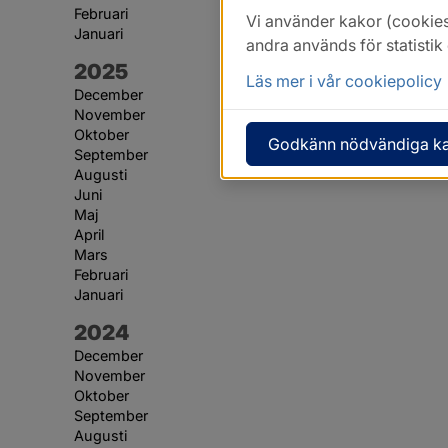
Februari
Vi använder kakor (cookies
Januari
andra används för statisti
År:
2025
Läs mer i vår cookiepolicy
December
November
Oktober
Godkänn nödvändiga k
September
Augusti
Juni
Maj
April
Mars
Februari
Januari
År:
2024
December
November
Oktober
September
Augusti