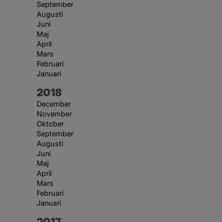
September
Augusti
Juni
Maj
April
Mars
Februari
Januari
År:
2018
December
November
Oktober
September
Augusti
Juni
Maj
April
Mars
Februari
Januari
År:
2017