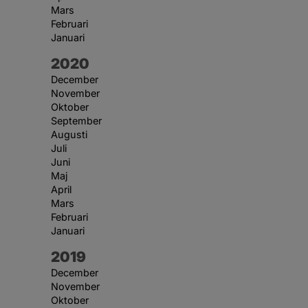
Mars
Februari
Januari
År:
2020
December
November
Oktober
September
Augusti
Juli
Juni
Maj
April
Mars
Februari
Januari
År:
2019
December
November
Oktober