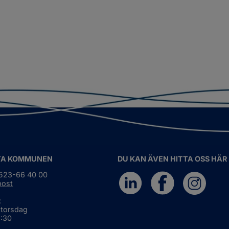
TA KOMMUNEN
DU KAN ÄVEN HITTA OSS HÄR
0523-66 40 00
post
:
 torsdag
6:30