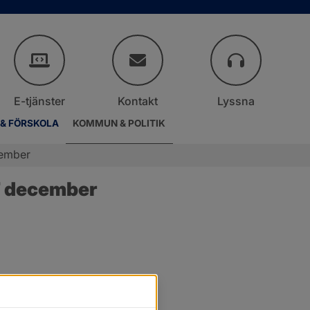
E-tjänster
Kontakt
Lyssna
 & FÖRSKOLA
KOMMUN & POLITIK
cember
7 december
r.