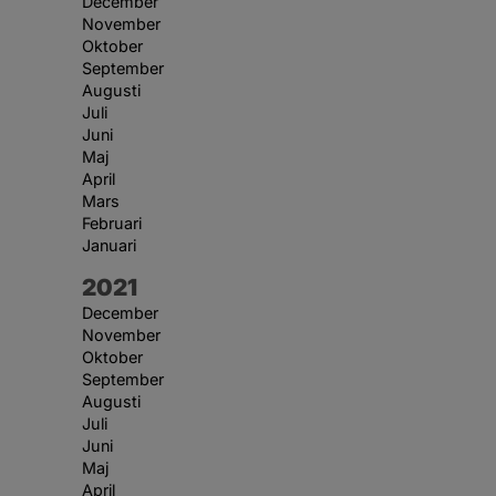
December
November
Oktober
September
Augusti
Juli
Juni
Maj
April
Mars
Februari
Januari
År:
2021
December
November
Oktober
September
Augusti
Juli
Juni
Maj
April