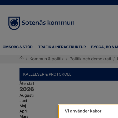
OMSORG & STÖD
TRAFIK & INFRASTRUKTUR
BYGGA, BO & M
/
Kommun & politik
/
Politik och demokrati
/
Sotenäs kommun
KALLELSER & PROTOKOLL
Återställ
År:
2026
Augusti
Juni
Maj
Vi använder kakor
April
Mars