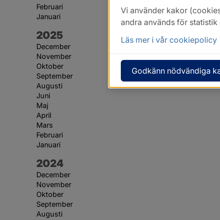
Februari
Vi använder kakor (cookies
Januari
andra används för statisti
År:
2025
Läs mer i vår cookiepolicy
December
November
Oktober
Godkänn nödvändiga k
September
Augusti
Juni
Maj
April
Mars
Februari
Januari
År:
2024
December
November
Oktober
September
Augusti