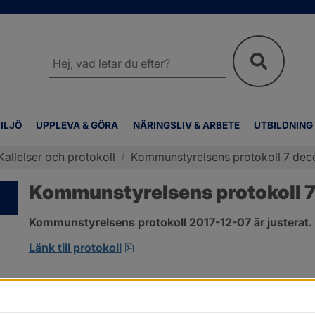
Sök
på
webbplatsen
ILJÖ
UPPLEVA & GÖRA
NÄRINGSLIV & ARBETE
UTBILDNING
Kallelser och protokoll
/
Kommunstyrelsens protokoll 7 de
Kommunstyrelsens protokoll 
Kommunstyrelsens protokoll 2017-12-07 är justerat.
pdf, 123.1 kB, öppnas i nytt fönste
Länk till protokoll