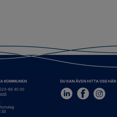
TA KOMMUNEN
DU KAN ÄVEN HITTA OSS HÄR
0523-66 40 00
post
:
 torsdag
6:30