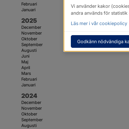
Februari
Vi använder kakor (cookies
Januari
andra används för statisti
År:
2025
Läs mer i vår cookiepolicy
December
November
Oktober
Godkänn nödvändiga k
September
Augusti
Juni
Maj
April
Mars
Februari
Januari
År:
2024
December
November
Oktober
September
Augusti