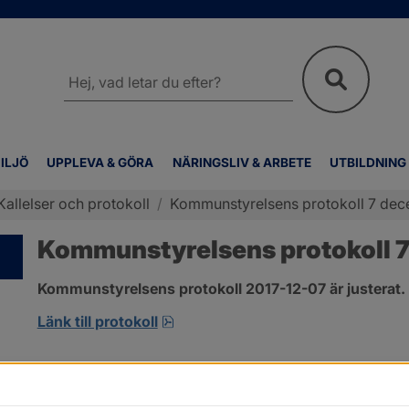
Sök
på
webbplatsen
ILJÖ
UPPLEVA & GÖRA
NÄRINGSLIV & ARBETE
UTBILDNING
Kallelser och protokoll
/
Kommunstyrelsens protokoll 7 de
Kommunstyrelsens protokoll 
Kommunstyrelsens protokoll 2017-12-07 är justerat.
pdf, 123.1 kB, öppnas i nytt fönste
Länk till protokoll