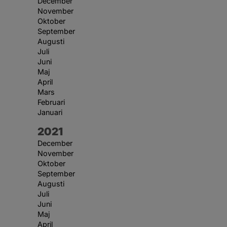
December
November
Oktober
September
Augusti
Juli
Juni
Maj
April
Mars
Februari
Januari
År:
2021
December
November
Oktober
September
Augusti
Juli
Juni
Maj
April