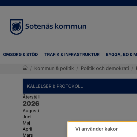
OMSORG & STÖD
TRAFIK & INFRASTRUKTUR
BYGGA, BO & M
/
Kommun & politik
/
Politik och demokrati
/
Sotenäs kommun
KALLELSER & PROTOKOLL
Återställ
År:
2026
Augusti
Juni
Maj
Vi använder kakor
April
Mars