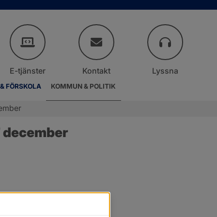
E-tjänster
Kontakt
Lyssna
 & FÖRSKOLA
KOMMUN & POLITIK
cember
7 december
r.