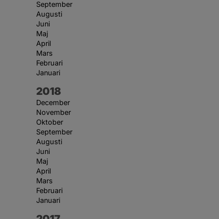
September
Augusti
Juni
Maj
April
Mars
Februari
Januari
År:
2018
December
November
Oktober
September
Augusti
Juni
Maj
April
Mars
Februari
Januari
År:
2017