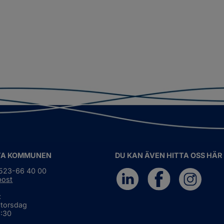
TA KOMMUNEN
DU KAN ÄVEN HITTA OSS HÄR
0523-66 40 00
post
:
 torsdag
6:30