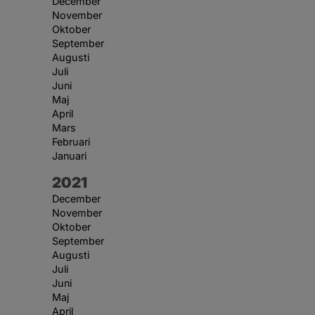
December
November
Oktober
September
Augusti
Juli
Juni
Maj
April
Mars
Februari
Januari
År:
2021
December
November
Oktober
September
Augusti
Juli
Juni
Maj
April