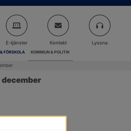
E-tjänster
Kontakt
Lyssna
 & FÖRSKOLA
KOMMUN & POLITIK
cember
7 december
r.