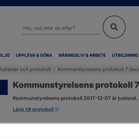
Sök
på
webbplatsen
ILJÖ
UPPLEVA & GÖRA
NÄRINGSLIV & ARBETE
UTBILDNING
Kallelser och protokoll
/
Kommunstyrelsens protokoll 7 de
Kommunstyrelsens protokoll 
Kommunstyrelsens protokoll 2017-12-07 är justerat.
pdf, 123.1 kB, öppnas i nytt fönste
Länk till protokoll