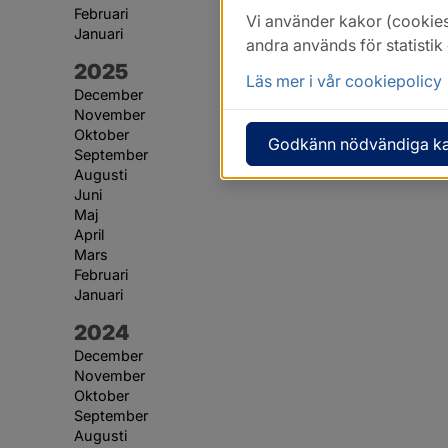
Februari
Vi använder kakor (cookies
Januari
andra används för statisti
År:
2025
Läs mer i vår cookiepolicy
December
November
Oktober
Godkänn nödvändiga k
September
Augusti
Juni
Maj
April
Mars
Februari
Januari
År:
2024
December
November
Oktober
September
Augusti