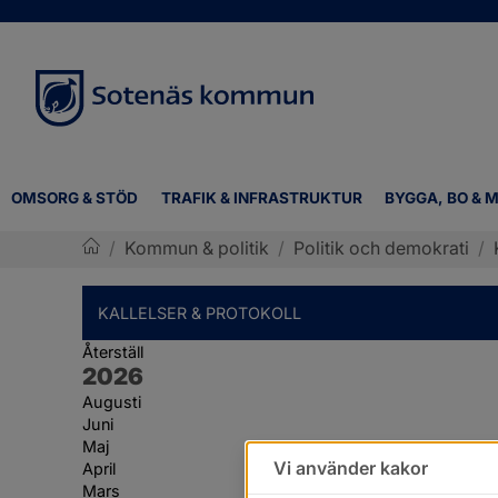
OMSORG & STÖD
TRAFIK & INFRASTRUKTUR
BYGGA, BO & M
/
Kommun & politik
/
Politik och demokrati
/
Sotenäs kommun
KALLELSER & PROTOKOLL
Återställ
År:
2026
Augusti
Juni
Maj
Vi använder kakor
April
Mars