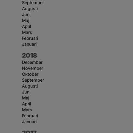
September
Augusti
Juni
Maj
April
Mars
Februari
Januari
År:
2018
December
November
Oktober
September
Augusti
Juni
Maj
April
Mars
Februari
Januari
År:
2017