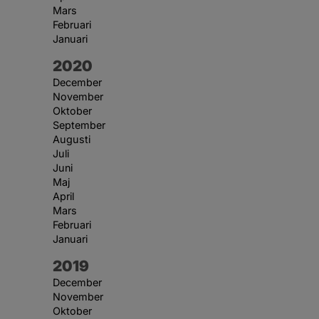
Mars
Februari
Januari
År:
2020
December
November
Oktober
September
Augusti
Juli
Juni
Maj
April
Mars
Februari
Januari
År:
2019
December
November
Oktober