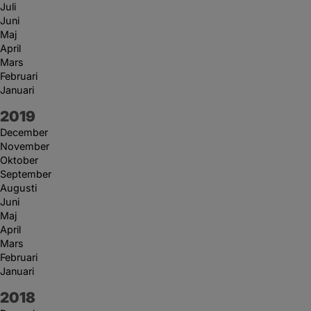
Juli
Juni
Maj
April
Mars
Februari
Januari
År:
2019
December
November
Oktober
September
Augusti
Juni
Maj
April
Mars
Februari
Januari
År:
2018