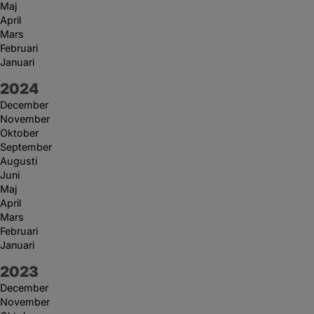
Maj
April
Mars
Februari
Januari
År:
2024
December
November
Oktober
September
Augusti
Juni
Maj
April
Mars
Februari
Januari
År:
2023
December
November