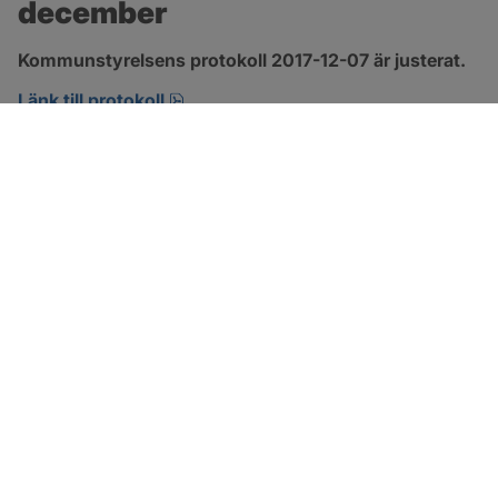
december
Kommunstyrelsens protokoll 2017-12-07 är justerat.
pdf, 123.1 kB, öppnas i nytt fönster.
Länk till protokoll
SOTENÄS KOMMUN
Besöksadress
Parkgatan 46
456 80 Kungshamn
Hitta hit