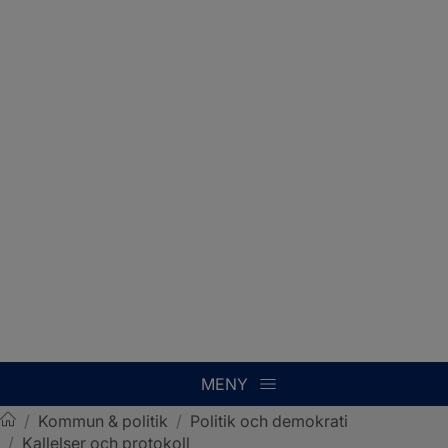
MENY
/
Kommun & politik
/
Politik och demokrati
/
Kallelser och protokoll
Sotenäs kommun