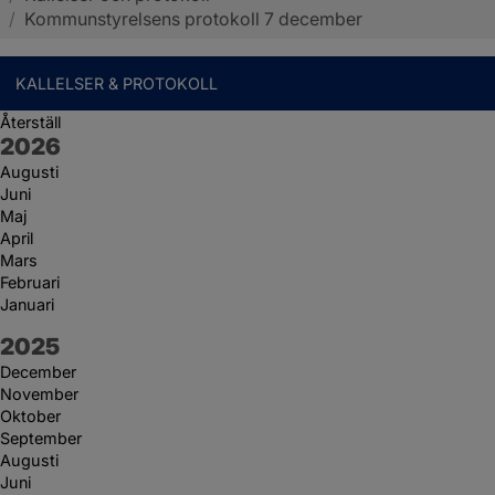
/
Kommunstyrelsens protokoll 7 december
KALLELSER & PROTOKOLL
Återställ
År:
2026
Augusti
Juni
Maj
April
Mars
Februari
Januari
År:
2025
December
November
Oktober
September
Augusti
Juni