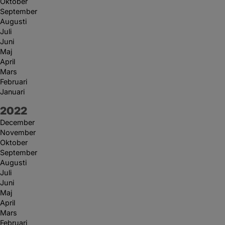
Oktober
September
Augusti
Juli
Juni
Maj
April
Mars
Februari
Januari
År:
2022
December
November
Oktober
September
Augusti
Juli
Juni
Maj
April
Mars
Februari