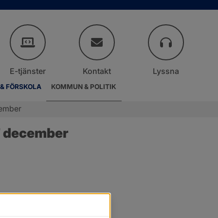
E-tjänster
Kontakt
Lyssna
 & FÖRSKOLA
KOMMUN & POLITIK
cember
7 december
r.