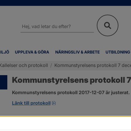
Sök
på
webbplatsen
ILJÖ
UPPLEVA & GÖRA
NÄRINGSLIV & ARBETE
UTBILDNING
Kallelser och protokoll
/
Kommunstyrelsens protokoll 7 de
Kommunstyrelsens protokoll 
Kommunstyrelsens protokoll 2017-12-07 är justerat.
pdf, 123.1 kB, öppnas i nytt fönste
Länk till protokoll