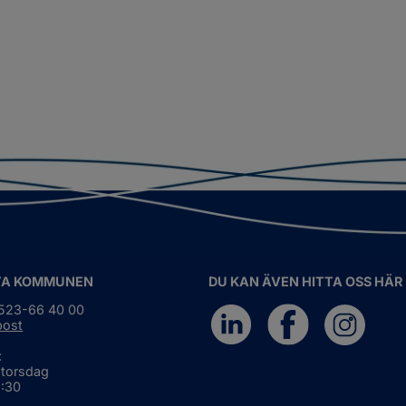
TA KOMMUNEN
DU KAN ÄVEN HITTA OSS HÄR
0523-66 40 00
post
:
 torsdag
6:30