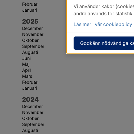
Februari
Vi använder kakor (cookies
Januari
andra används för statisti
År:
2025
Läs mer i vår cookiepolicy
December
November
Oktober
Godkänn nödvändiga k
September
Augusti
Juni
Maj
April
Mars
Februari
Januari
År:
2024
December
November
Oktober
September
Augusti