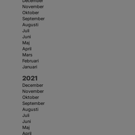
December
November
Oktober
September
Augusti
Juli
Juni
Maj
April
Mars
Februari
Januari
År:
2021
December
November
Oktober
September
Augusti
Juli
Juni
Maj
April