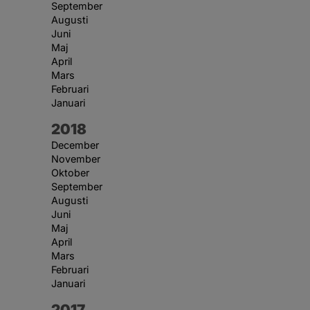
September
Augusti
Juni
Maj
April
Mars
Februari
Januari
År:
2018
December
November
Oktober
September
Augusti
Juni
Maj
April
Mars
Februari
Januari
År:
2017