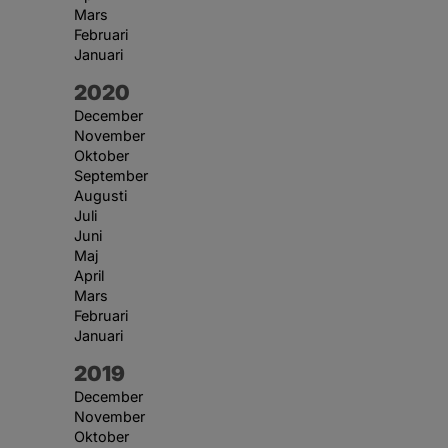
Mars
Februari
Januari
År:
2020
December
November
Oktober
September
Augusti
Juli
Juni
Maj
April
Mars
Februari
Januari
År:
2019
December
November
Oktober