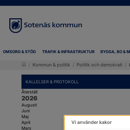
OMSORG & STÖD
TRAFIK & INFRASTRUKTUR
BYGGA, BO & M
/
Kommun & politik
/
Politik och demokrati
/
Sotenäs kommun
KALLELSER & PROTOKOLL
Återställ
År:
2026
Augusti
Juni
Maj
Vi använder kakor
April
Mars