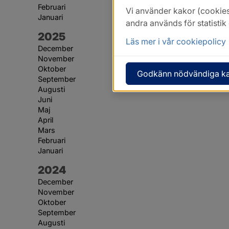
Februari
Vi använder kakor (cookies
Januari
andra används för statisti
År:
2025
Läs mer i vår cookiepolicy
December
November
Oktober
Godkänn nödvändiga k
September
Augusti
Juni
Maj
April
Mars
Februari
Januari
År:
2024
December
November
Oktober
September
Augusti