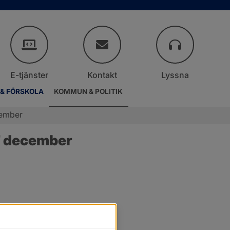
E-tjänster
Kontakt
Lyssna
 & FÖRSKOLA
KOMMUN & POLITIK
cember
7 december
r.