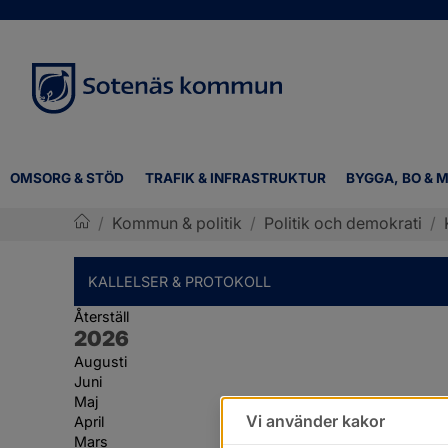
OMSORG & STÖD
TRAFIK & INFRASTRUKTUR
BYGGA, BO & M
/
Kommun & politik
/
Politik och demokrati
/
Sotenäs kommun
KALLELSER & PROTOKOLL
Återställ
År:
2026
Augusti
Juni
Maj
Vi använder kakor
April
Mars