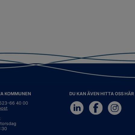
TA KOMMUNEN
DU KAN ÄVEN HITTA OSS HÄR
0523-66 40 00
post
:
 torsdag
6:30