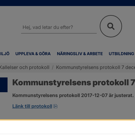
Sök
på
webbplatsen
ILJÖ
UPPLEVA & GÖRA
NÄRINGSLIV & ARBETE
UTBILDNING
Kallelser och protokoll
/
Kommunstyrelsens protokoll 7 de
Kommunstyrelsens protokoll 
Kommunstyrelsens protokoll 2017-12-07 är justerat.
pdf, 123.1 kB, öppnas i nytt fönste
Länk till protokoll