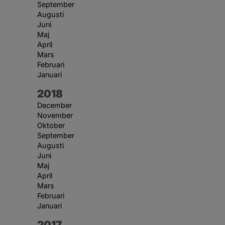
September
Augusti
Juni
Maj
April
Mars
Februari
Januari
År:
2018
December
November
Oktober
September
Augusti
Juni
Maj
April
Mars
Februari
Januari
År:
2017