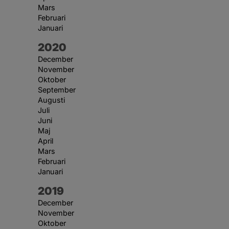
Mars
Februari
Januari
År:
2020
December
November
Oktober
September
Augusti
Juli
Juni
Maj
April
Mars
Februari
Januari
År:
2019
December
November
Oktober