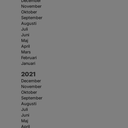
December
November
Oktober
September
Augusti
Juli
Juni
Maj
April
Mars
Februari
Januari
År:
2021
December
November
Oktober
September
Augusti
Juli
Juni
Maj
April