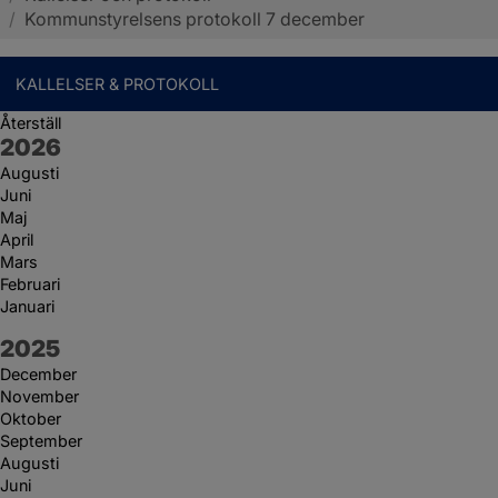
/
Kommunstyrelsens protokoll 7 december
KALLELSER & PROTOKOLL
Återställ
År:
2026
Augusti
Juni
Maj
April
Mars
Februari
Januari
År:
2025
December
November
Oktober
September
Augusti
Juni