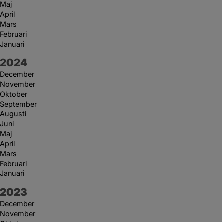
Maj
April
Mars
Februari
Januari
År:
2024
December
November
Oktober
September
Augusti
Juni
Maj
April
Mars
Februari
Januari
År:
2023
December
November