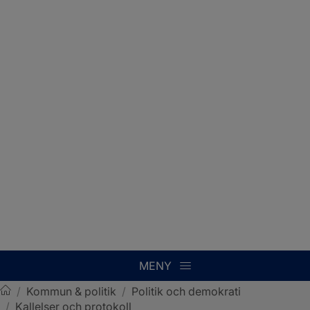
MENY
/
Kommun & politik
/
Politik och demokrati
/
Kallelser och protokoll
Sotenäs kommun