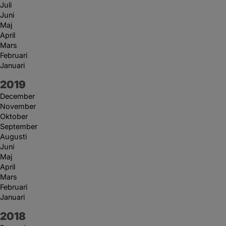
Juli
Juni
Maj
April
Mars
Februari
Januari
År:
2019
December
November
Oktober
September
Augusti
Juni
Maj
April
Mars
Februari
Januari
År:
2018