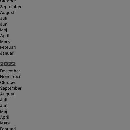
Oktober
September
Augusti
Juli
Juni
Maj
April
Mars
Februari
Januari
År:
2022
December
November
Oktober
September
Augusti
Juli
Juni
Maj
April
Mars
Februari